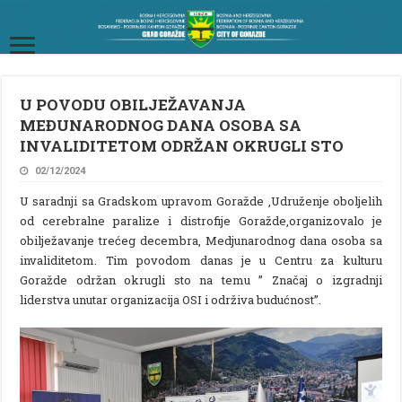
U POVODU OBILJEŽAVANJA
MEĐUNARODNOG DANA OSOBA SA
INVALIDITETOM ODRŽAN OKRUGLI STO
02/12/2024
U saradnji sa Gradskom upravom Goražde ,Udruženje oboljelih
od cerebralne paralize i distrofije Goražde,organizovalo je
obilježavanje trećeg decembra, Medjunarodnog dana osoba sa
invaliditetom. Tim povodom danas je u Centru za kulturu
Goražde održan okrugli sto na temu ” Značaj o izgradnji
liderstva unutar organizacija OSI i održiva budućnost”.