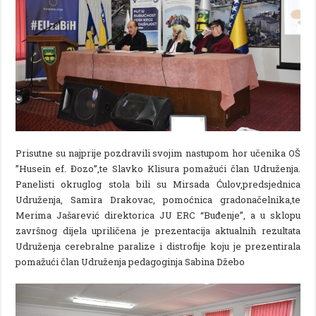
Prisutne su najprije pozdravili svojim nastupom hor učenika OŠ
”Husein ef. Đozo”,te Slavko Klisura pomažući član Udruženja.
Panelisti okruglog stola bili su Mirsada Ćulov,predsjednica
Udruženja, Samira Drakovac, pomoćnica gradonačelnika,te
Merima Jašarević direktorica JU ERC “Buđenje”, a u sklopu
završnog dijela upriličena je prezentacija aktualnih rezultata
Udruženja cerebralne paralize i distrofije koju je prezentirala
pomažući član Udruženja pedagoginja Sabina Džebo