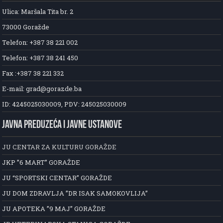
Ulica: Maršala Tita br. 2
73000 Goražde
Telefon: +387 38 221 002
Telefon: +387 38 241 450
Fax :+387 38 221 332
E-mail: grad@gorazde.ba
ID: 4245025030009, PDV: 245025030009
JAVNA PREDUZEĆA I JAVNE USTANOVE
JU CENTAR ZA KULTURU GORAŽDE
JKP ”6 MART” GORAŽDE
JU “SPORTSKI CENTAR” GORAŽDE
JU DOM ZDRAVLJA ”DR ISAK SAMOKOVLIJA”
JU APOTEKA ”9 MAJ” GORAŽDE