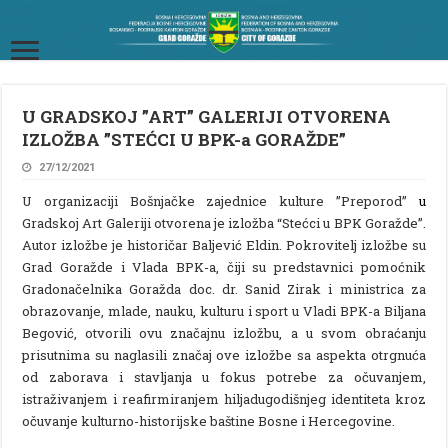
U GRADSKOJ ”ART” GALERIJI OTVORENA
IZLOŽBA ”STEĆCI U BPK-a GORAŽDE”
27/12/2021
U organizaciji Bošnjačke zajednice kulture ”Preporod”
u
Gradskoj Art Galeriji otvorena je izložba “Stećci u BPK Goražde”.
Autor izložbe je historičar Baljević Eldin. Pokrovitelj izložbe su
Grad Goražde i Vlada BPK-a, čiji su predstavnici pomoćnik
Gradonačelnika Goražda doc. dr. Sanid Zirak i ministrica za
obrazovanje, mlade, nauku, kulturu i sport u Vladi BPK-a Biljana
Begović, otvorili ovu značajnu izložbu, a u svom obraćanju
prisutnima su naglasili značaj ove izložbe sa aspekta otrgnuća
od zaborava i stavljanja u fokus potrebe za očuvanjem,
istraživanjem i reafirmiranjem hiljadugodišnjeg identiteta kroz
očuvanje kulturno-historijske baštine Bosne i Hercegovine.