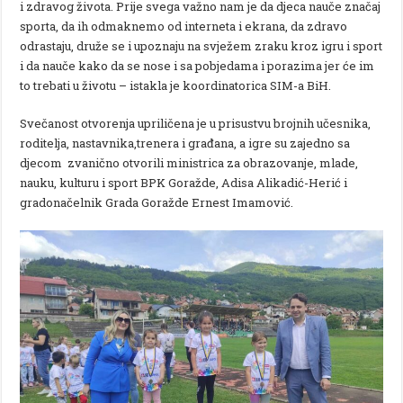
i zdravog života. Prije svega važno nam je da djeca nauče značaj
sporta, da ih odmaknemo od interneta i ekrana, da zdravo
odrastaju, druže se i upoznaju na svježem zraku kroz igru i sport
i da nauče kako da se nose i sa pobjedama i porazima jer će im
to trebati u životu – istakla je koordinatorica SIM-a BiH.
Svečanost otvorenja upriličena je u prisustvu brojnih učesnika,
roditelja, nastavnika,trenera i građana, a igre su zajedno sa
djecom zvanično otvorili ministrica za obrazovanje, mlade,
nauku, kulturu i sport BPK Goražde, Adisa Alikadić-Herić i
gradonačelnik Grada Goražde Ernest Imamović.