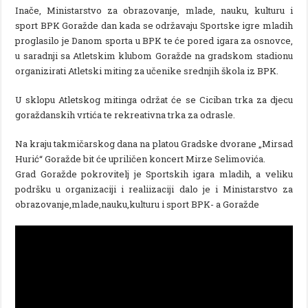
Inače, Ministarstvo za obrazovanje, mlade, nauku, kulturu i
sport BPK Goražde dan kada se održavaju Sportske igre mladih
proglasilo je Danom sporta u BPK te će pored igara za osnovce,
u saradnji sa Atletskim klubom Goražde na gradskom stadionu
organizirati Atletski miting za učenike srednjih škola iz BPK.
U sklopu Atletskog mitinga održat će se Ciciban trka za djecu
goraždanskih vrtića te rekreativna trka za odrasle.
Na kraju takmičarskog dana na platou Gradske dvorane „Mirsad
Hurić“ Goražde bit će upriličen koncert Mirze Selimovića.
Grad Goražde pokrovitelj je Sportskih igara mladih, a veliku
podršku u organizaciji i realiizaciji dalo je i Ministarstvo za
obrazovanje,mlade,nauku,kulturu i sport BPK- a Goražde