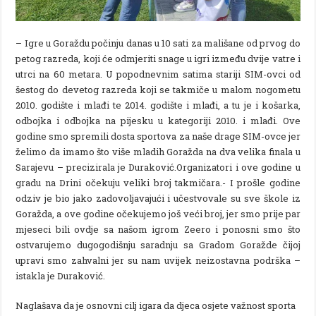
– Igre u Goraždu počinju danas u 10 sati za mališane od prvog do
petog razreda, koji će odmjeriti snage u igri između dvije vatre i
utrci na 60 metara. U popodnevnim satima stariji SIM-ovci od
šestog do devetog razreda koji se takmiče u malom nogometu
2010. godište i mlađi te 2014. godište i mlađi, a tu je i košarka,
odbojka i odbojka na pijesku u kategoriji 2010. i mlađi. Ove
godine smo spremili dosta sportova za naše drage SIM-ovce jer
želimo da imamo što više mladih Goražda na dva velika finala u
Sarajevu – precizirala je Duraković.Organizatori i ove godine u
gradu na Drini očekuju veliki broj takmičara.- I prošle godine
odziv je bio jako zadovoljavajući i učestvovale su sve škole iz
Goražda, a ove godine očekujemo još veći broj, jer smo prije par
mjeseci bili ovdje sa našom igrom Zeero i ponosni smo što
ostvarujemo dugogodišnju saradnju sa Gradom Goražde čijoj
upravi smo zahvalni jer su nam uvijek neizostavna podrška –
istakla je Duraković.
Naglašava da je osnovni cilj igara da djeca osjete važnost sporta