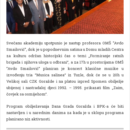
Svečanu akademiju upotpunio je nastup profesora OMŠ ”Avdo
Smailović”, dok je u popodnevnim satima u Domu mladih Centra
za kulturu održan historijski čas o temi „Formiranje ratnih
brigada i njihova uloga u odbrani“, a za 17h u prostorijama OMŠ
”Avdo Smailović” planiran je koncert klasične muzike u
izvođenju tria “Musica salinea“ iz Tuzle, dok će se u 20h u
Velikoj sali CZK Goražde i na platou ispred Spomen obilježje
ubijenoj i nastradaloj djeci 1992. – 1995. prikazati film „Zaim,
čovjek sa osmijehom“.
Program obilježavanja Dana Grada Goražda i BPK-a će biti
nastavljen i u narednim danima za kada je u sklopu programa
planirano niz aktivnosti.