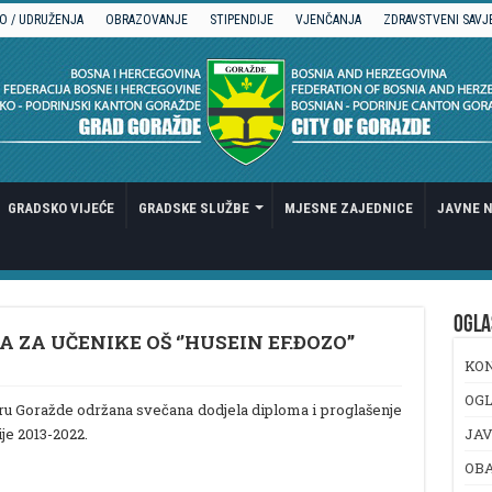
O / UDRUŽENJA
OBRAZOVANJE
STIPENDIJE
VJENČANJA
ZDRAVSTVENI SAVJ
GRADSKO VIJEĆE
GRADSKE SLUŽBE
MJESNE ZAJEDNICE
JAVNE N
OGLA
ZA UČENIKE OŠ ‘’HUSEIN EF.ĐOZO’’
KO
OGL
turu Goražde održana svečana dodjela diploma i proglašenje
je 2013-2022.
JAV
OB