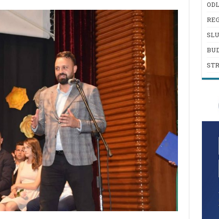
ODL
REG
SL
BU
ST