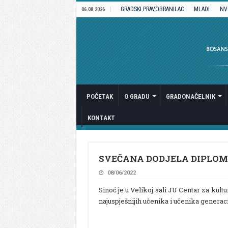
GRADSKI PRAVOBRANILAC
MLADI
NV
06.08.2026
POČETAK
O GRADU
GRADONAČELNIK
KONTAKT
SVEČANA DODJELA DIPLOMA 
08/06/2022
Sinoć je u Velikoj sali JU Centar za kul
najuspješnijih učenika i učenika generaci