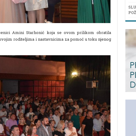
SLU
POŽ
učenici Amini Starhonić koja se ovom prilikom obratila
i svojim roditeljima i nastavnicima za pomoć u toku njenog