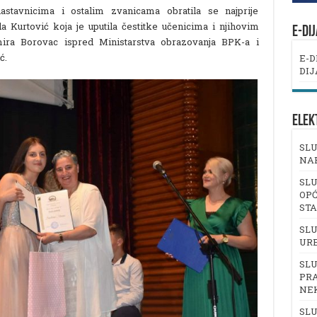
 nastavnicima i ostalim zvanicama obratila se najprije
da Kurtović koja je uputila čestitke učenicima i njihovim
E-DI
 Amira Borovac ispred Ministarstva obrazovanja BPK-a i
ć.
E-D
DIJ
ELEK
SLU
NA
SLU
OPĆ
ST
SLU
UR
SLU
PRA
NE
SLU