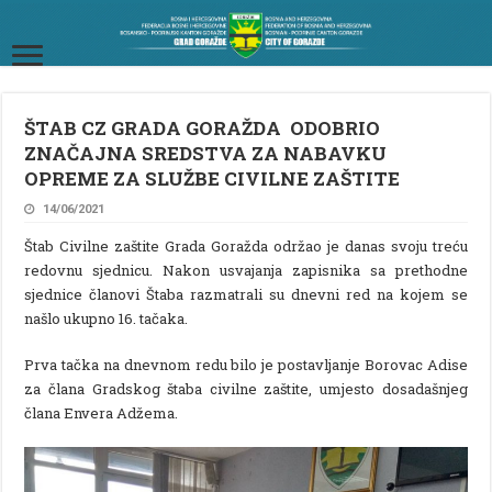
ŠTAB CZ GRADA GORAŽDA ODOBRIO
ZNAČAJNA SREDSTVA ZA NABAVKU
OPREME ZA SLUŽBE CIVILNE ZAŠTITE
14/06/2021
Štab Civilne zaštite Grada Goražda održao je danas svoju treću
redovnu sjednicu. Nakon usvajanja zapisnika sa prethodne
sjednice članovi Štaba razmatrali su dnevni red na kojem se
našlo ukupno 16. tačaka.
Prva tačka na dnevnom redu bilo je postavljanje Borovac Adise
za člana Gradskog štaba civilne zaštite, umjesto dosadašnjeg
člana Envera Adžema.