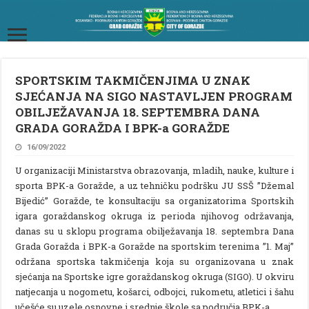
SPORTSKIM TAKMIČENJIMA U ZNAK
SJEĆANJA NA SIGO NASTAVLJEN PROGRAM
OBILJEŽAVANJA 18. SEPTEMBRA DANA
GRADA GORAŽDA I BPK-a GORAŽDE
16/09/2022
U organizaciji Ministarstva obrazovanja, mladih, nauke, kulture i
sporta BPK-a Goražde, a uz tehničku podršku JU SSŠ ”Džemal
Bijedić” Goražde, te konsultaciju sa organizatorima Sportskih
igara goraždanskog okruga iz perioda njihovog održavanja,
danas su u sklopu programa obilježavanja 18. septembra Dana
Grada Goražda i BPK-a Goražde na sportskim terenima ”1. Maj”
održana sportska takmičenja koja su organizovana u znak
sjećanja na Sportske igre goraždanskog okruga (SIGO). U okviru
natjecanja u nogometu, košarci, odbojci, rukometu, atletici i šahu
učešće su uzele osnovne i srednje škole sa područja BPK-a.