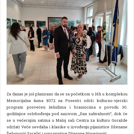
Za danas je još planirano da se sa početkom u 16h u kompleksu
Memorijalna šuma 8372 na Posestri održi kulturno-vjerski
program posvećen šehidima i braniocima u povodu 30.
godišnjice oslobođenja pod nazivom „Dan zahvalnosti“, dok će
se u večernjim satima u Maloj sali Centra za kulturu Goražde
održati Veče sevdaha i klasike u izvođenju pijanistice Dženane
Šehanović Sarajlić i sopranistice Dženane Huseinagić.