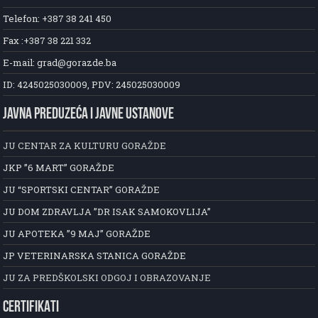
Telefon: +387 38 241 450
Fax :+387 38 221 332
E-mail: grad@gorazde.ba
ID: 4245025030009, PDV: 245025030009
JAVNA PREDUZEĆA I JAVNE USTANOVE
JU CENTAR ZA KULTURU GORAŽDE
JKP ”6 MART” GORAŽDE
JU “SPORTSKI CENTAR” GORAŽDE
JU DOM ZDRAVLJA ”DR ISAK SAMOKOVLIJA”
JU APOTEKA ”9 MAJ” GORAŽDE
JP VETERINARSKA STANICA GORAŽDE
JU ZA PREDŠKOLSKI ODGOJ I OBRAZOVANJE
CERTIFIKATI