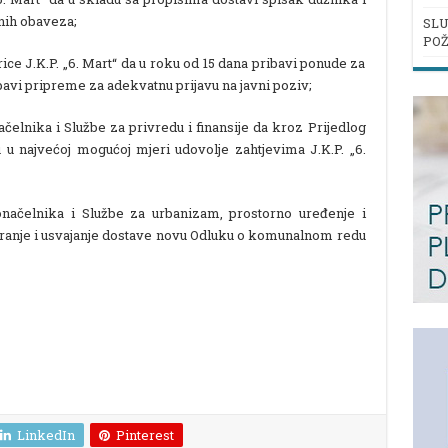
nih obaveza;
SLU
POŽ
ice J.K.P. „6. Mart“ da u roku od 15 dana pribavi ponude za
obavi pripreme za adekvatnu prijavu na javni poziv;
čelnika i Službe za privredu i finansije da kroz Prijedlog
u najvećoj mogućoj mjeri udovolje zahtjevima J.K.P. „6.
onačelnika i Službe za urbanizam, prostorno uređenje i
ranje i usvajanje dostave novu Odluku o komunalnom redu
LinkedIn
Pinterest