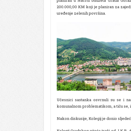
planiran u Nacrtu budžeta Grada Gora
200.000,00 KM koji je planiran za zajed
uređenje zelenih površina.
Učesnici sastanka osvrnuli su se i n
komunalnom problematikom, a tiču se, iz
Nakon diskusije, Kolegij je donio sljedeć
Kolegij Gradskog vijeća traži od J.K.P. 