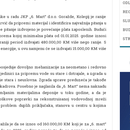
ODL
REG
ke u radu JKP „6. Mart“ d.o.o. Goražde, Kolegij je ranije
SL
ć da pripremi materijal i identificira najvažnija pitanja u
e pitanje izdvojeno je povećanje plata zaposlenih. Budući
BU
 prema kojoj minimalna plata od 01.01.2025. godine iznosi
ST
raniji period izdvajati 480.000,00 KM više nego ranije. S
energije, u ovu namjenu će se izdvajati 15.000,00 KM više
 posjeduje dovoljno mehanizacije za neometano i redovno
 jedinici za pripremu vode su stare i dotrajale, a zgrada u
je stara i neuslovna. Zgrada uprave preduzeća je takođe
kadrova. Posebno je naglasila da „6. Mart“ nema naknadu
mljanim materijalima deponije u toku godine, a da je
oškove popravki na rekonstruisanoj vodovodnoj mreži
i problem duplih priključaka, stanova u centru u kojima
ažila je da se iznos od 160.000,00 KM koji je za „6. mart“