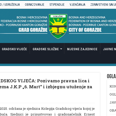
O / UDRUŽENJA
OBRAZOVANJE
STIPENDIJE
VJENČANJA
ZDRAVSTVENI SAVJ
GRADSKO VIJEĆE
GRADSKE SLUŽBE
MJESNE ZAJEDNICE
JAVNE N
OGLA
SKOG VIJEĆA: Pozivamo pravna lica i
ma J.K.P „6. Mart“ i izbjegnu utuženje za
KO
OGL
JAV
025. održana je sjednica Kolegija Gradskog vijeća kojoj je
OB
buća. Sjednici je prisustvovao i gradonačelnik Ernest