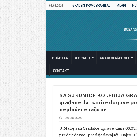
GRADSKI PRAVOBRANILAC
MLADI
NV
06.08.2026
POČETAK
O GRADU
GRADONAČELNIK
KONTAKT
SA SJEDNICE KOLEGIJA GRAD
građane da izmire dugove pre
neplaćene račune
06/03/2025
U Maloj sali Gradske uprave dana 05.03.2
predsjedavao predsjedavajući Bajro O