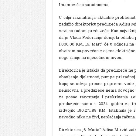
Imamović sa saradnicima.
U cilju razmatranja aktualne problemati
zadužio direktoricu preduzeća Adisu Mirvi
vezi sa radom preduzeća. Kao najvažnij
da je Vlada Federacije donijela odluku
1.000,00 KM, „6. Mart“ će u odnosu na 
obzirom na povećanje cijena električne 
nego ranije na mjesečnom nivou.
Direktorica je istakla da preduzeće ne
obavljanje djelatnosti, pumpe pri radnoj
kojoj se odvija proces pripreme vode 
neuslovna, a preduzeće nema dovoljno 
za posao razgrtanja i prekrivanja ze
preduzeće samo u 2024. godini za tr
izdvojilo 190.271,89 KM. Istaknula je 
navodno niko ne živi, neplaćanja računa.
Direktorica „6. Marta“ Adisa Mirvić zatr