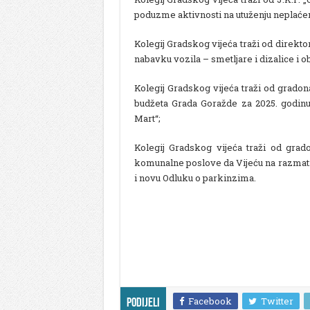
poduzme aktivnosti na utuženju neplaće
Kolegij Gradskog vijeća traži od direktor
nabavku vozila – smetljare i dizalice i 
Kolegij Gradskog vijeća traži od gradona
budžeta Grada Goražde za 2025. godinu 
Mart“;
Kolegij Gradskog vijeća traži od grad
komunalne poslove da Vijeću na razmat
i novu Odluku o parkinzima.
Facebook
Twitter
Podijeli