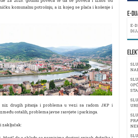
žde za 2025. godinu poveća te da se poveća i iznos od
ničku komunalnu potrošnju, a iz kojeg se plaća i košenje i
E-DI
E-D
DIJ
ELEK
SLU
NA
SLU
OPĆ
ST
SLU
a niz drugih pitanja i problema u vezi sa radom JKP i
UR
među ostalih, problema javne rasvjete i parkinga.
SLU
PRA
i zaključak:
NE
SLU
„6. Mart“ da u skladu sa propisima dostavi spisak dužnika i