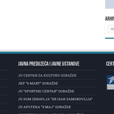
ARHI
ARH
NOV
JAVNA PREDUZEĆA I JAVNE USTANOVE
CERT
JU CENTAR ZA KULTURU GORAŽDE
JKP ”6 MART” GORAŽDE
JU “SPORTSKI CENTAR” GORAŽDE
JU DOM ZDRAVLJA ”DR ISAK SAMOKOVLIJA”
JU APOTEKA ”9 MAJ” GORAŽDE