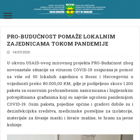
PRO-BUDUĆNOST POMAŽE LOKALNIM
ZAJEDNICAMA TOKOM PANDEMIJE
14/07/2020
U okviru USAID-ovog mirovnog projekta PRO-Budućnost zbog
novonastale situacije sa virusom COVID-19 osigurana je pomoć
za više od 50 lokalnih zajednica u Bosni i Hercegovini u
vrijednosti preko 80.000,00 KM, gdje je podijeljeno skoro 1.200
paketa sa osnovnim prehrambenim namirnicama i higijenskim
potrepštinama građanima koji su najviše ugroženi pandemijom
COVID-19. Osim paketa, pojedine općine i gradovi dobile su i
dezinfekcijska sredstva, medicinske posteljine za izolatorije,
materijale za šivanje maski i šivaće mašine, te hranu za javne
kuhinje.