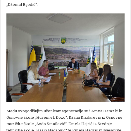
„Džemal Bijedić“.
Među ovogodišnjim učenicamageneracije su i Amna Hamzić iz
Osnovne škole „Husein ef. Đozo“, Džana Dizdarević iz Osnovne
muzičke škole „Avdo Smailović“, Emela Hajrić iz Srednje
tehničke škole „Hasib Hadžović“ te Emela Hadžić iz Mješovite