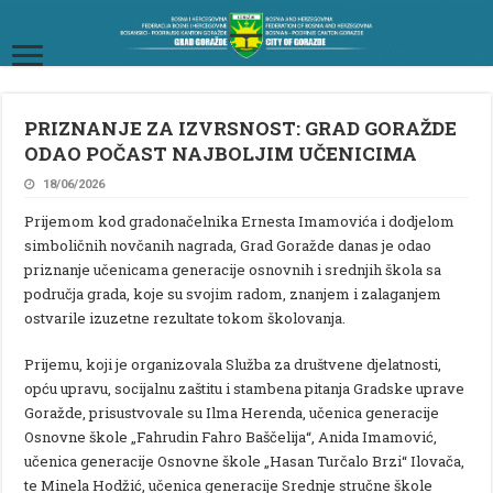
PRIZNANJE ZA IZVRSNOST: GRAD GORAŽDE
ODAO POČAST NAJBOLJIM UČENICIMA
18/06/2026
Prijemom kod gradonačelnika Ernesta Imamovića i dodjelom
simboličnih novčanih nagrada, Grad Goražde danas je odao
priznanje učenicama generacije osnovnih i srednjih škola sa
područja grada, koje su svojim radom, znanjem i zalaganjem
ostvarile izuzetne rezultate tokom školovanja.
Prijemu, koji je organizovala Služba za društvene djelatnosti,
opću upravu, socijalnu zaštitu i stambena pitanja Gradske uprave
Goražde, prisustvovale su Ilma Herenda, učenica generacije
Osnovne škole „Fahrudin Fahro Baščelija“, Anida Imamović,
učenica generacije Osnovne škole „Hasan Turčalo Brzi“ Ilovača,
te Minela Hodžić, učenica generacije Srednje stručne škole