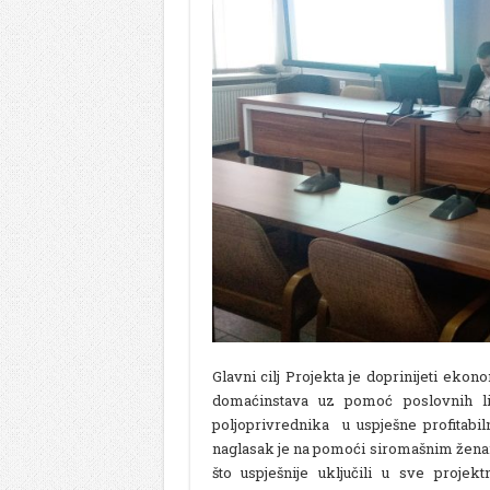
Glavni cilj Projekta je doprinijeti ek
domaćinstava uz pomoć poslovnih lid
poljoprivrednika u uspješne profitabil
naglasak je na pomoći siromašnim ženam
što uspješnije uključili u sve proje