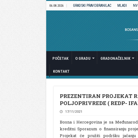
GRADSKI PRAVOBRANILAC
MLADI
NV
06.08.2026
POČETAK
O GRADU
GRADONAČELNIK
KONTAKT
PREZENTIRAN PROJEKAT R
POLJOPRIVREDE ( REDP- IFAD
17/11/2021
Bosna i Hercegovina je sa Međunarodn
kreditni Sporazum o finansiranju proj
Projekat će pružiti podršku jačanj