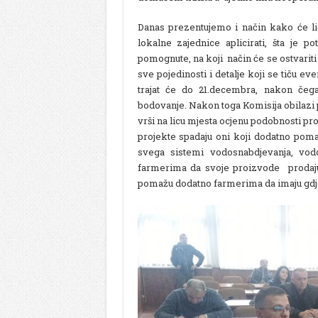
Danas prezentujemo i način kako će lid
lokalne zajednice aplicirati, šta je p
pomognute, na koji način će se ostvariti
sve pojedinosti i detalje koji se tiču ev
trajat će do 21.decembra, nakon čega
bodovanje. Nakon toga Komisija obilazi p
vrši na licu mjesta ocjenu podobnosti pro
projekte spadaju oni koji dodatno pom
svega sistemi vodosnabdjevanja, vod
farmerima da svoje proizvode prodaju n
pomažu dodatno farmerima da imaju gdje