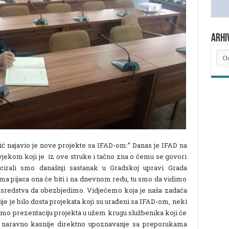
ARHI
ARH
NOV
 najavio je nove projekte sa IFAD-om:” Danas je IFAD na
ekom koji je iz ove struke i tačno zna o čemu se govori
nicirali smo današnji sastanak u Gradskoj upravi Grada
ma pijaca ona će biti i na dnevnom redu, tu smo da vidimo
a sredstva da obezbjedimo. Vidjećemo koja je naša zadaća
anije je bilo dosta projekata koji su urađeni sa IFAD-om, neki
ršimo prezentaciju projekta u užem krugu službenika koji će
i, naravno kasnije direktno upoznavanje sa preporukama