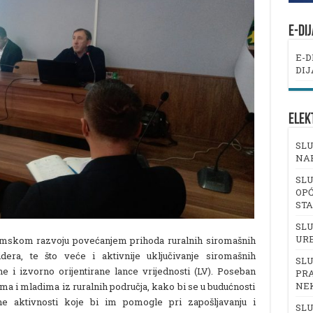
E-DI
E-D
DIJ
ELEK
SLU
NA
SLU
OPĆ
ST
SLU
UR
onomskom razvoju povećanjem prihoda ruralnih siromašnih
era, te što veće i aktivnije uključivanje siromašnih
SLU
ne i izvorno orijentirane lance vrijednosti (LV). Poseban
PRA
NE
a i mladima iz ruralnih područja, kako bi se u budućnosti
ktne aktivnosti koje bi im pomogle pri zapošljavanju i
SLU