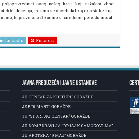
u poljoprivrednici ovog našeg kraja koji nažalost zbog
oteklih decenija, mi smo se doveli da broj grla stoke koju
mamo, to je sve ono što ćemo u narednom periodu morati
LinkedIn
Pinterest
JAVNA PREDUZEĆA I JAVNE USTANOVE
CERT
JU CENTAR ZA KULTURU GORAŽDE
JKP ”6 MART” GORAŽDE
JU “SPORTSKI CENTAR” GORAŽDE
JU DOM ZDRAVLJA ”DR ISAK SAMOKOVLIJA”
JU APOTEKA ”9 MAJ” GORAŽDE