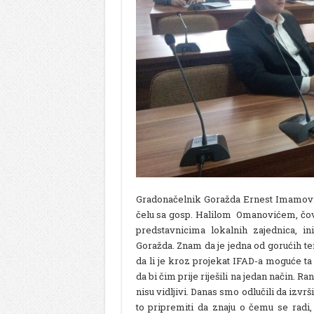
Gradonačelnik Goražda Ernest Imamović
čelu sa gosp. Halilom Omanovićem, čovj
predstavnicima lokalnih zajednica, i
Goražda. Znam da je jedna od gorućih te
da li je kroz projekat IFAD-a moguće t
da bi čim prije riješili na jedan način. R
nisu vidljivi. Danas smo odlučili da izv
to pripremiti da znaju o čemu se rad