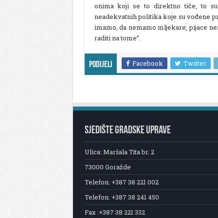
onima koji se to direktno tiče, to s
neadekvatnih politika koje su vođene pr
imamo, da nemamo mljekare, pijace ne
raditi na tome”.
Facebook
Twitter
Podijeli
SJEDIŠTE GRADSKE UPRAVE
Ulica: Maršala Tita br. 2
73000 Goražde
Telefon: +387 38 221 002
Telefon: +387 38 241 450
Fax :+387 38 221 332