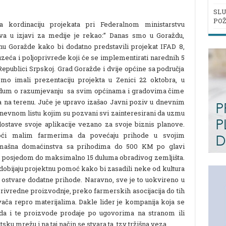
SLU
POŽ
a kordinaciju projekata pri Federalnom ministarstvu
tva u izjavi za medije je rekao:” Danas smo u Goraždu,
 Goražde kako bi dodatno predstavili projekat IFAD 8,
zeća i poljoprivrede koji će se implementirati narednih 5
 Republici Srpskoj. Grad Goražde i dvije općine sa područja
mo imali prezentaciju projekta u Zenici 22 oktobra, u
um o razumjevanju sa svim općinama i gradovima čime
kta na terenu. Juče je upravo izašao Javni poziv u dnevnim
evnom listu kojim su pozvani svi zainteresirani da uzmu
ostave svoje aplikacije vezano za svoje biznis planove.
oći malim farmerima da povećaju prihode u svojim
mašna domaćinstva sa prihodima do 500 KM po glavi
 posjedom do maksimalno 15 duluma obradivog zemljišta.
 dobijaju projektnu pomoć kako bi zasadili neke od kultura
in ostvare dodatne prihode. Naravno, sve je to uokvireno u
privredne proizvodnje, preko farmerskih asocijacija do tih
vača repro materijalima. Dakle lider je kompanija koja se
da i te proizvode prodaje po ugovorima na stranom ili
u mrežu i na taj način se stvara ta tzv tržišna veza.