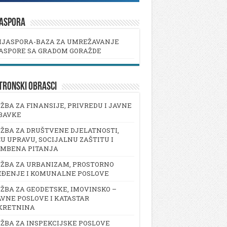
JASPORA
IJASPORA-BAZA ZA UMREŽAVANJE
ASPORE SA GRADOM GORAŽDE
TRONSKI OBRASCI
ŽBA ZA FINANSIJE, PRIVREDU I JAVNE
BAVKE
ŽBA ZA DRUŠTVENE DJELATNOSTI,
U UPRAVU, SOCIJALNU ZAŠTITU I
AMBENA PITANJA
ŽBA ZA URBANIZAM, PROSTORNO
EĐENJE I KOMUNALNE POSLOVE
ŽBA ZA GEODETSKE, IMOVINSKO –
VNE POSLOVE I KATASTAR
KRETNINA
ŽBA ZA INSPEKCIJSKE POSLOVE