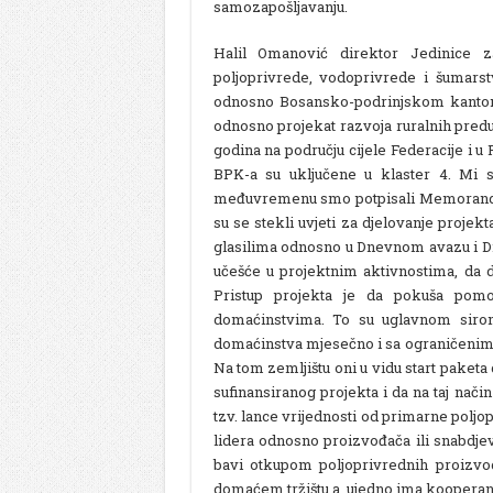
samozapošljavanju.
Halil Omanović direktor Jedinice z
poljoprivrede, vodoprivrede i šumars
odnosno Bosansko-podrinjskom kantonu
odnosno projekat razvoja ruralnih predu
godina na području cijele Federacije i u
BPK-a su uključene u klaster 4. Mi s
međuvremenu smo potpisali Memorand
su se stekli uvjeti za djelovanje proje
glasilima odnosno u Dnevnom avazu i Dn
učešće u projektnim aktivnostima, da d
Pristup projekta je da pokuša pom
domaćinstvima. To su uglavnom siro
domaćinstva mjesečno i sa ograničenim
Na tom zemljištu oni u vidu start paketa
sufinansiranog projekta i da na taj nač
tzv. lance vrijednosti od primarne poljo
lidera odnosno proizvođača ili snabdje
bavi otkupom poljoprivrednih proizvo
domaćem tržištu a ujedno ima kooperantsk