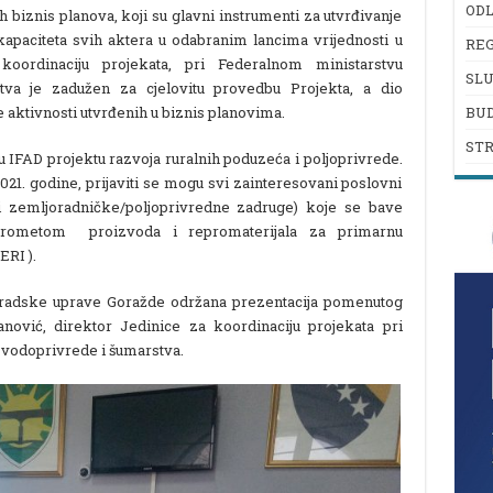
ODL
h biznis planova, koji su glavni instrumenti za utvrđivanje
 kapaciteta svih aktera u odabranim lancima vrijednosti u
REG
koordinaciju projekata, pri Federalnom ministarstvu
SL
tva je zadužen za cjelovitu provedbu Projekta, a dio
e aktivnosti utvrđenih u biznis planovima.
BU
ST
u IFAD projektu razvoja ruralnih poduzeća i poljoprivrede.
21. godine, prijaviti se mogu svi zainteresovani poslovni
li zemljoradničke/poljoprivredne zadruge) koje se bave
rometom proizvoda i repromaterijala za primarnu
ERI ).
Gradske uprave Goražde održana prezentacija pomenutog
anović, direktor Jedinice za koordinaciju projekata pri
 vodoprivrede i šumarstva.