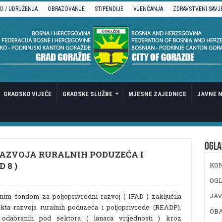
O / UDRUŽENJA
OBRAZOVANJE
STIPENDIJE
VJENČANJA
ZDRAVSTVENI SAVJ
GRADSKO VIJEĆE
GRADSKE SLUŽBE
MJESNE ZAJEDNICE
JAVNE N
OGLA
AZVOJA RURALNIH PODUZEĆA I
 8 )
KO
OGL
JAV
im fondom za poljoprivredni razvoj ( IFAD ) zaključila
ekta razvoja ruralnih poduzeća i poljoprivrede (READP).
OB
u odabranih pod sektora ( lanaca vrijednosti ) kroz