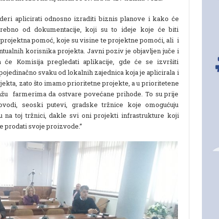
eri aplicirati odnosno izraditi biznis planove i kako će
otrebno od dokumentacije, koji su to ideje koje će biti
 projektna pomoć, koje su visine te projektne pomoći, ali i
entualnih korisnika projekta. Javni poziv je objavljen juče i
 će Komisija pregledati aplikacije, gde će se izvršiti
ojedinačno svaku od lokalnih zajednica koja je aplicirala i
jekta, zato što imamo prioritetne projekte, a u prioritetene
ažu farmerima da ostvare povećane prihode. To su prije
ovodi, seoski putevi, gradske tržnice koje omogućuju
a toj tržnici, dakle svi oni projekti infrastrukture koji
 prodati svoje proizvode.”