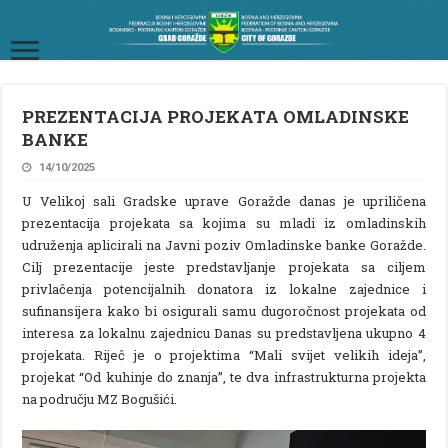
PREZENTACIJA PROJEKATA OMLADINSKE
BANKE
14/10/2025
U Velikoj sali Gradske uprave Goražde danas je upriličena
prezentacija projekata sa kojima su mladi iz omladinskih
udruženja aplicirali na Javni poziv Omladinske banke Goražde.
Cilj prezentacije jeste predstavljanje projekata sa ciljem
privlačenja potencijalnih donatora iz lokalne zajednice i
sufinansijera kako bi osigurali samu dugoročnost projekata od
interesa za lokalnu zajednicu Danas su predstavljena ukupno 4
projekata. Riječ je o projektima “Mali svijet velikih ideja”,
projekat “Od kuhinje do znanja”, te dva infrastrukturna projekta
na području MZ Bogušići.