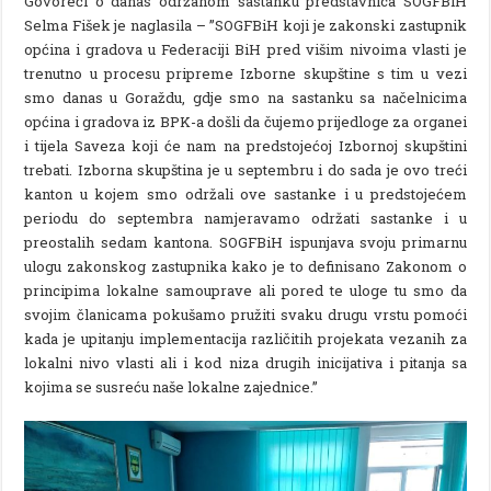
Govoreći o danas održanom sastanku predstavnica SOGFBiH
Selma Fišek je naglasila – ”SOGFBiH koji je zakonski zastupnik
općina i gradova u Federaciji BiH pred višim nivoima vlasti je
trenutno u procesu pripreme Izborne skupštine s tim u vezi
smo danas u Goraždu, gdje smo na sastanku sa načelnicima
općina i gradova iz BPK-a došli da čujemo prijedloge za organei
i tijela Saveza koji će nam na predstojećoj Izbornoj skupštini
trebati. Izborna skupština je u septembru i do sada je ovo treći
kanton u kojem smo održali ove sastanke i u predstojećem
periodu do septembra namjeravamo održati sastanke i u
preostalih sedam kantona. SOGFBiH ispunjava svoju primarnu
ulogu zakonskog zastupnika kako je to definisano Zakonom o
principima lokalne samouprave ali pored te uloge tu smo da
svojim članicama pokušamo pružiti svaku drugu vrstu pomoći
kada je upitanju implementacija različitih projekata vezanih za
lokalni nivo vlasti ali i kod niza drugih inicijativa i pitanja sa
kojima se susreću naše lokalne zajednice.”