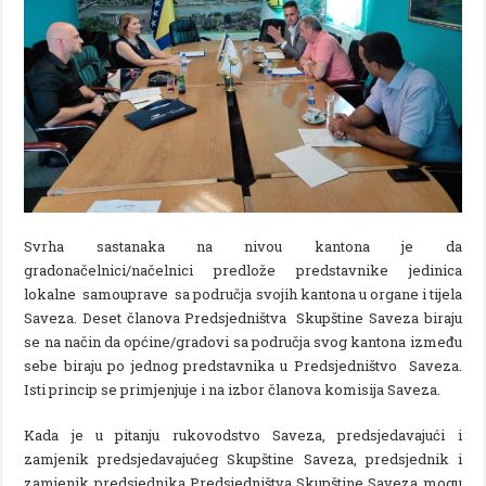
Svrha sastanaka na nivou kantona je da
gradonačelnici/načelnici predlože predstavnike jedinica
lokalne samouprave sa područja svojih kantona u organe i tijela
Saveza. Deset članova Predsjedništva Skupštine Saveza biraju
se na način da općine/gradovi sa područja svog kantona između
sebe biraju po jednog predstavnika u Predsjedništvo Saveza.
Isti princip se primjenjuje i na izbor članova komisija Saveza.
Kada je u pitanju rukovodstvo Saveza, predsjedavajući i
zamjenik predsjedavajućeg Skupštine Saveza, predsjednik i
zamjenik predsjednika Predsjedništva Skupštine Saveza mogu