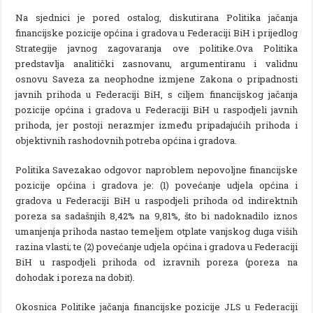
Na sjednici je pored ostalog, diskutirana Politika jačanja
financijske pozicije općina i gradova u Federaciji BiH i prijedlog
Strategije javnog zagovaranja ove politike.Ova Politika
predstavlja analitički zasnovanu, argumentiranu i validnu
osnovu Saveza za neophodne izmjene Zakona o pripadnosti
javnih prihoda u Federaciji BiH, s ciljem financijskog jačanja
pozicije općina i gradova u Federaciji BiH u raspodjeli javnih
prihoda, jer postoji nerazmjer između pripadajućih prihoda i
objektivnih rashodovnih potreba općina i gradova.
Politika Savezakao odgovor naproblem nepovoljne financijske
pozicije općina i gradova je: (1) povećanje udjela općina i
gradova u Federaciji BiH u raspodjeli prihoda od indirektnih
poreza sa sadašnjih 8,42% na 9,81%, što bi nadoknadilo iznos
umanjenja prihoda nastao temeljem otplate vanjskog duga viših
razina vlasti; te (2) povećanje udjela općina i gradova u Federaciji
BiH u raspodjeli prihoda od izravnih poreza (poreza na
dohodak i poreza na dobit).
Okosnica Politike jačanja financijske pozicije JLS u Federaciji