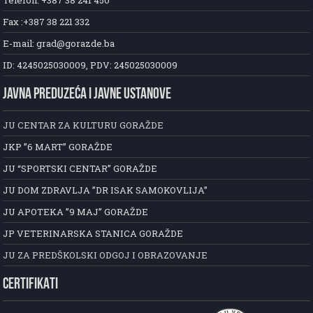
Fax :+387 38 221 332
E-mail: grad@gorazde.ba
ID: 4245025030009, PDV: 245025030009
JAVNA PREDUZEĆA I JAVNE USTANOVE
JU CENTAR ZA KULTURU GORAŽDE
JKP ”6 MART” GORAŽDE
JU “SPORTSKI CENTAR” GORAŽDE
JU DOM ZDRAVLJA ”DR ISAK SAMOKOVLIJA”
JU APOTEKA ”9 MAJ” GORAŽDE
JP VETERINARSKA STANICA GORAŽDE
JU ZA PREDŠKOLSKI ODGOJ I OBRAZOVANJE
CERTIFIKATI