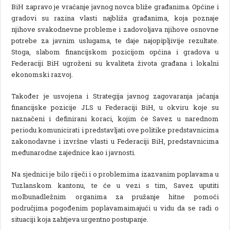
BiH zapravo je vraćanje javnog novca bliže građanima. Općine i
gradovi su razina vlasti najbliža građanima, koja poznaje
njihove svakodnevne probleme i zadovoljava njihove osnovne
potrebe za javnim uslugama, te daje najopipljivije rezultate.
Stoga, slabom financijskom pozicijom općina i gradova u
Federaciji BiH ugroženi su kvaliteta života građana i lokalni
ekonomski razvoj.
Također je usvojena i Strategija javnog zagovaranja jačanja
financijske pozicije JLS u Federaciji BiH, u okviru koje su
naznačeni i definirani koraci, kojim će Savez u narednom
periodu komunicirati i predstavljati ove politike predstavnicima
zakonodavne i izvršne vlasti u Federaciji BiH, predstavnicima
međunarodne zajednice kao i javnosti.
Na sjednici je bilo riječi i o problemima izazvanim poplavama u
Tuzlanskom kantonu, te će u vezi s tim, Savez uputiti
molbunadležnim organima za pružanje hitne pomoći
područjima pogođenim poplavamaimajući u vidu da se radi o
situaciji koja zahtjeva urgentno postupanje.