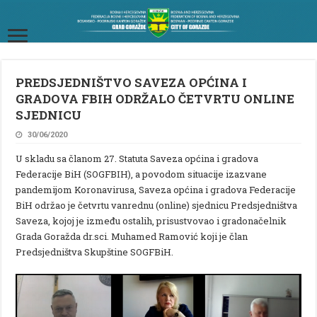
PREDSJEDNIŠTVO SAVEZA OPĆINA I
GRADOVA FBIH ODRŽALO ČETVRTU ONLINE
SJEDNICU
30/06/2020
U skladu sa članom 27. Statuta Saveza općina i gradova
Federacije BiH (SOGFBIH), a povodom situacije izazvane
pandemijom Koronavirusa, Saveza općina i gradova Federacije
BiH održao je četvrtu vanrednu (online) sjednicu Predsjedništva
Saveza, kojoj je između ostalih, prisustvovao i gradonačelnik
Grada Goražda dr.sci. Muhamed Ramović koji je član
Predsjedništva Skupštine SOGFBiH.