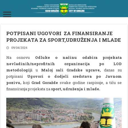
POTPISANI UGOVORI ZA FINANSIRANJE
PROJEKATA ZA SPORT,UDRUŽENJA I MLADE
09/04/2024
Na osnovu
Odluke o načinu odabira projekata
nevladinih/neprofitnih organizacija po LOD
metodologiji
u
Maloj sali Gradske uprave
,
danas su
potpisani
Ugovori o dodjeli sredstava po Javnom
pozivu
,
koji
Grad Goražde
svake godine raspisuje, a tiču se
finansiranja projekata za
sport
,
udruženja
i
mlade
.