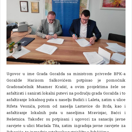
Ugovor u ime Grada Goražda sa ministrom privrede BPK-a
Goražde Harisom Salkovićem potpisao je pomoćnik
Gradonačelnik Muamer Krašić, a ovim projektima žele se
asfaltirati i sanirati lokalni putevi na području grada Goražda i to
asfaltiranje lokalnog puta u naselju Budići i Laleta, zatim u ulice
Rifeta Vesnića, potom od naselja Lastavice do Brda, kao i
asfaltiranje lokalnih puta u naseljima Mravinjac, Baćci i
Rešetnica. Također su potpisani i ugovori za sanaciju javne
rasvjete u ulici Maršala Tita, zatim izgradnja javne rasvjete za
Zuboviće, te izgradnja autobuskog stajališta u Zubčićima.