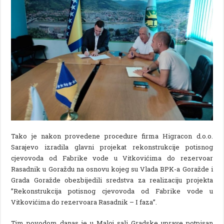
Tako je nakon provedene procedure firma Higracon d.o.o.
Sarajevo izradila glavni projekat rekonstrukcije potisnog
cjevovoda od Fabrike vode u Vitkovićima do rezervoar
Rasadnik u Goraždu na osnovu kojeg su Vlada BPK-a Goražde i
Grada Goražde obezbijedili sredstva za realizaciju projekta
”Rekonstrukcija potisnog cjevovoda od Fabrike vode u
Vitkovićima do rezervoara Rasadnik – I faza”.
Tim povodom danas je u Maloj sali Gradske uprave potpisan