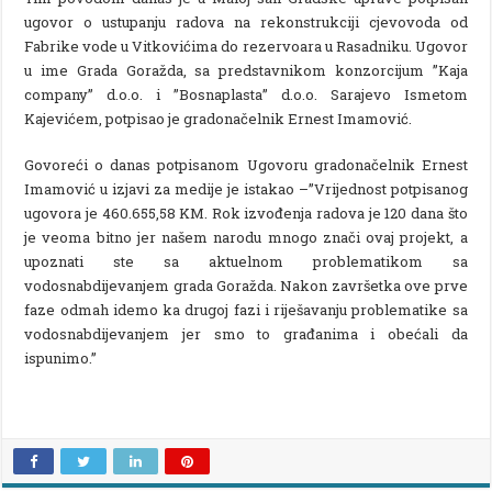
ugovor o ustupanju radova na rekonstrukciji cjevovoda od
Fabrike vode u Vitkovićima do rezervoara u Rasadniku. Ugovor
u ime Grada Goražda, sa predstavnikom konzorcijum ”Kaja
company” d.o.o. i ”Bosnaplasta” d.o.o. Sarajevo Ismetom
Kajevićem, potpisao je gradonačelnik Ernest Imamović.
Govoreći o danas potpisanom Ugovoru gradonačelnik Ernest
Imamović u izjavi za medije je istakao –”Vrijednost potpisanog
ugovora je 460.655,58 KM. Rok izvođenja radova je 120 dana što
je veoma bitno jer našem narodu mnogo znači ovaj projekt, a
upoznati ste sa aktuelnom problematikom sa
vodosnabdijevanjem grada Goražda. Nakon završetka ove prve
faze odmah idemo ka drugoj fazi i riješavanju problematike sa
vodosnabdijevanjem jer smo to građanima i obećali da
ispunimo.”