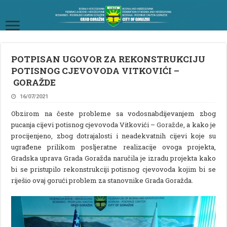
POTPISAN UGOVOR ZA REKONSTRUKCIJU
POTISNOG CJEVOVODA VITKOVIĆI –
GORAŽDE
16/07/2021
Obzirom na česte probleme sa vodosnabdijevanjem zbog
pucanja cijevi potisnog cjevovoda Vitkovići –
Goražde
, a kako je
procijenjeno, zbog dotrajalosti i neadekvatnih cijevi koje su
ugrađene prilikom posljeratne realizacije ovoga projekta,
Gradska uprava Grada Goražda naručila je izradu projekta kako
bi se pristupilo rekonstrukciji potisnog cjevovoda kojim bi se
riješio ovaj gorući problem za stanovnike Grada Goražda.