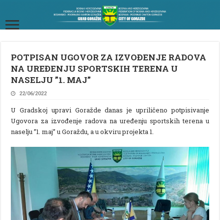
POTPISAN UGOVOR ZA IZVOĐENJE RADOVA
NA UREĐENJU SPORTSKIH TERENA U
NASELJU ”1. MAJ”
22/06/2022
U Gradskoj upravi Goražde danas je upriličeno potpisivanje
Ugovora za izvođenje radova na uređenju sportskih terena u
naselju ”1. maj” u Goraždu, a u okviru projekta 1.