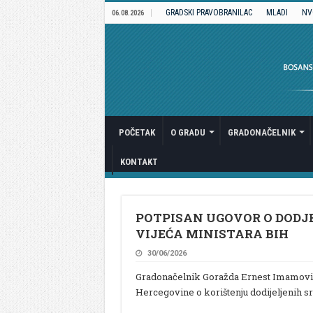
GRADSKI PRAVOBRANILAC
MLADI
NV
06.08.2026
POČETAK
O GRADU
GRADONAČELNIK
KONTAKT
POTPISAN UGOVOR O DODJE
VIJEĆA MINISTARA BIH
30/06/2026
Gradonačelnik Goražda Ernest Imamović 
Hercegovine o korištenju dodijeljenih s