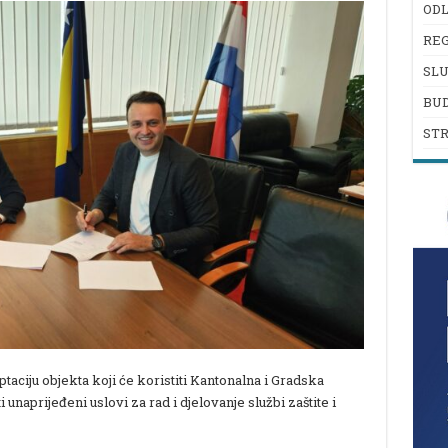
ODL
REG
SL
BU
ST
taciju objekta koji će koristiti Kantonalna i Gradska
 unaprijeđeni uslovi za rad i djelovanje službi zaštite i