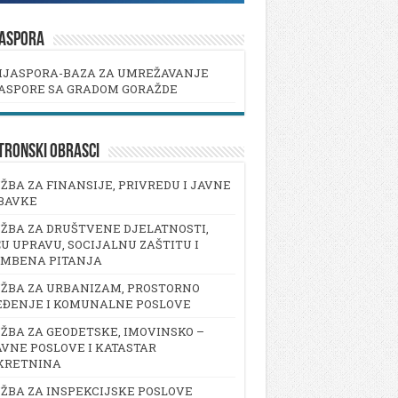
JASPORA
IJASPORA-BAZA ZA UMREŽAVANJE
ASPORE SA GRADOM GORAŽDE
TRONSKI OBRASCI
ŽBA ZA FINANSIJE, PRIVREDU I JAVNE
BAVKE
ŽBA ZA DRUŠTVENE DJELATNOSTI,
U UPRAVU, SOCIJALNU ZAŠTITU I
AMBENA PITANJA
ŽBA ZA URBANIZAM, PROSTORNO
EĐENJE I KOMUNALNE POSLOVE
ŽBA ZA GEODETSKE, IMOVINSKO –
VNE POSLOVE I KATASTAR
KRETNINA
ŽBA ZA INSPEKCIJSKE POSLOVE