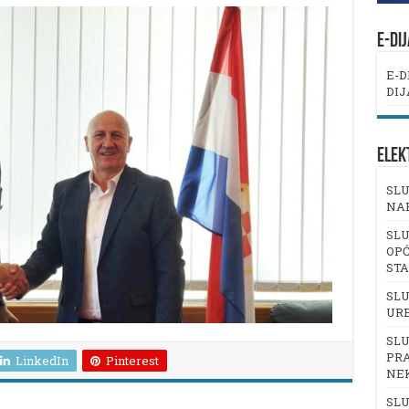
E-DI
E-D
DIJ
ELEK
SLU
NA
SLU
OPĆ
ST
SLU
UR
SLU
PRA
LinkedIn
Pinterest
NE
SLU