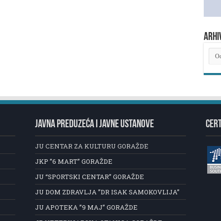
ARHI
ARH
NOV
JAVNA PREDUZEĆA I JAVNE USTANOVE
CERT
JU CENTAR ZA KULTURU GORAŽDE
JKP ”6 MART” GORAŽDE
JU “SPORTSKI CENTAR” GORAŽDE
JU DOM ZDRAVLJA ”DR ISAK SAMOKOVLIJA”
JU APOTEKA ”9 MAJ” GORAŽDE