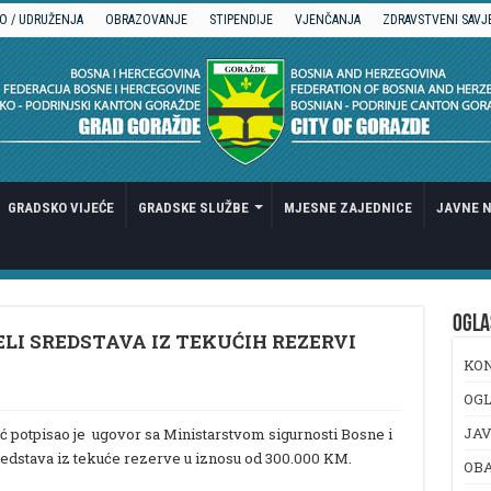
O / UDRUŽENJA
OBRAZOVANJE
STIPENDIJE
VJENČANJA
ZDRAVSTVENI SAVJ
GRADSKO VIJEĆE
GRADSKE SLUŽBE
MJESNE ZAJEDNICE
JAVNE N
OGLA
LI SREDSTAVA IZ TEKUĆIH REZERVI
KO
OGL
JAV
potpisao je ugovor sa Ministarstvom sigurnosti Bosne i
redstava iz tekuće rezerve u iznosu od 300.000 KM.
OB