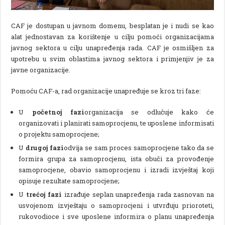
CAF je dostupan u javnom domenu, besplatan je i nudi se kao
alat jednostavan za korištenje u cilju pomoći organizacijama
javnog sektora u cilju unapređenja rada. CAF je osmišljen za
upotrebu u svim oblastima javnog sektora i primjenjiv je za
javne organizacije.
Pomoću CAF-a, rad organizacije unapređuje se kroz tri faze:
U
početnoj fazi
organizacija se odlučuje kako će
organizovati i planirati samoprocjenu, te uposlene informisati
o projektu samoprocjene;
U
drugoj fazi
odvija se sam proces samoprocjene tako da se
formira grupa za samoprocjenu, ista obuči za provođenje
samoprocjene, obavio samoprocjenu i izradi izvještaj koji
opisuje rezultate samoprocjene;
U
trećoj fazi
izrađuje seplan unapređenja rada zasnovan na
usvojenom izvještaju o samoprocjeni i utvrđuju prioroteti,
rukovodioce i sve uposlene informira o planu unapređenja