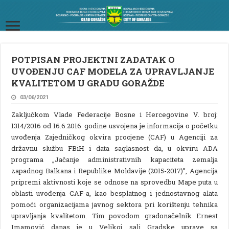
POTPISAN PROJEKTNI ZADATAK O
UVOĐENJU CAF MODELA ZA UPRAVLJANJE
KVALITETOM U GRADU GORAŽDE
03/06/2021
Zaključkom Vlade Federacije Bosne i Hercegovine V. broj:
1314/2016 od 16.6.2016. godine usvojena je informacija o početku
uvođenja Zajedničkog okvira procjene (CAF) u Agenciji za
državnu službu FBiH i data saglasnost da, u okviru ADA
programa „Jačanje administrativnih kapaciteta zemalja
zapadnog Balkana i Republike Moldavije (2015-2017)”, Agencija
pripremi aktivnosti koje se odnose na sprovedbu Mape puta u
oblasti uvođenja CAF-a, kao besplatnog i jednostavnog alata
pomoći organizacijama javnog sektora pri korištenju tehnika
upravljanja kvalitetom. Tim povodom gradonačelnik Ernest
Imamović danas je u Velikoj sali Gradske uprave sa