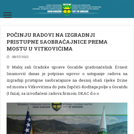
POČINJU RADOVI NA IZGRADNJI
PRISTUPNE SAOBRAĆAJNICE PREMA
MOSTU U VITKOVIĆIMA
08/07/2022
U Maloj sali Gradske uprave Goražde gradonačelnik Ernest
Imamović danas je potpisao ugovor o ustupanje radova na
izgradnji pristupne saobraćajnice na desnoj obali rijeke Drine
od mosta u Vitkovićima do puta Zupčići-Kodžaga polje u Goraždu
(I faza), sa izvođačem radova firmom OKAC d.o.o.