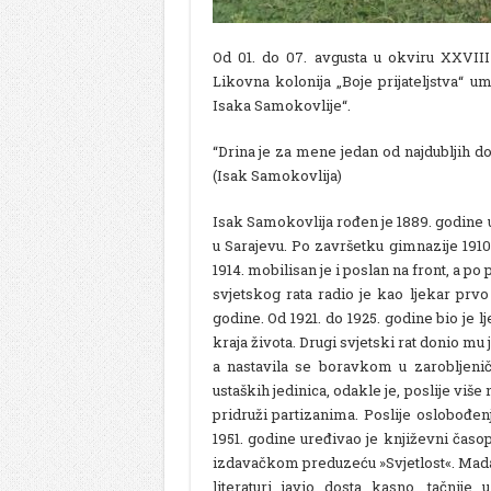
Od 01. do 07. avgusta u okviru XXVIII 
Likovna kolonija „Boje prijateljstva“ u
Isaka Samokovlije“.
“Drina je za mene jedan od najdubljih do
(Isak Samokovlija)
Isak Samokovlija rođen je 1889. godine 
u Sarajevu. Po završetku gimnazije 1910
1914. mobilisan je i poslan na front, a po
svjetskog rata radio je kao ljekar prvo
godine. Od 1921. do 1925. godine bio je lj
kraja života. Drugi svjetski rat donio mu
a nastavila se boravkom u zarobljeni
ustaških jedinica, odakle je, poslije viš
pridruži partizanima. Poslije oslobođe
1951. godine uređivao je književni časopi
izdavačkom preduzeću »Svjetlost«. Mada 
literaturi javio dosta kasno, tačnij