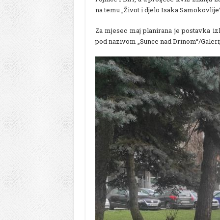
na temu „Život i djelo Isaka Samokovlije
Za mjesec maj planirana je postavka iz
pod nazivom „Sunce nad Drinom“/Galerij