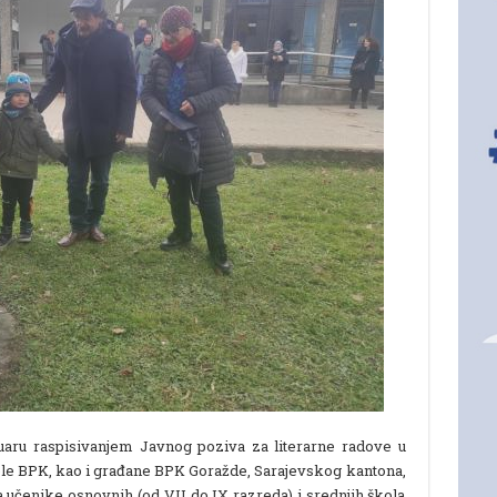
bruaru raspisivanjem Javnog poziva za literarne radove u
škole BPK, kao i građane BPK Goražde, Sarajevskog kantona,
za učenike osnovnih (od VII do IX razreda) i srednjih škola