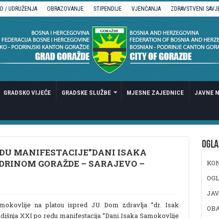
O / UDRUŽENJA
OBRAZOVANJE
STIPENDIJE
VJENČANJA
ZDRAVSTVENI SAVJ
GRADSKO VIJEĆE
GRADSKE SLUŽBE
MJESNE ZAJEDNICE
JAVNE N
OGLA
EDU MANIFESTACIJE”DANI ISAKA
DRINOM GORAŽDE – SARAJEVO –
KO
OGL
JAV
mokovlije na platou ispred JU Dom zdravlja ”dr. Isak
OB
dišnja XXI po redu manifestacija ”Dani Isaka Samokovlije