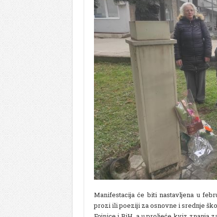
Manifestacija će biti nastavljena u fe
prozi ili poeziji za osnovne i srednje 
Fojnice i BiH, a u proljeće kviz znanja 