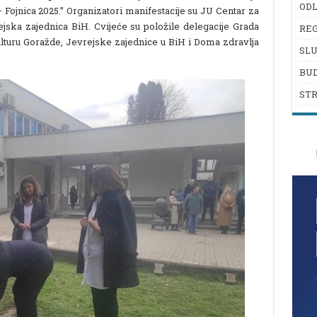
ODL
Fojnica 2025.” Organizatori manifestacije su JU Centar za
ejska zajednica BiH. Cvijeće su položile delegacije Grada
REG
lturu Goražde, Jevrejske zajednice u BiH i Doma zdravlja
SL
BU
ST