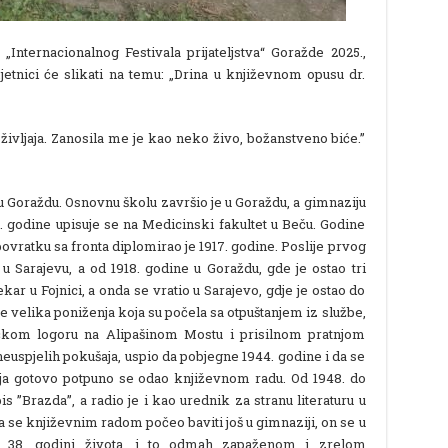
„Internacionalnog Festivala prijateljstva“ Goražde 2025.,
mjetnici će slikati na temu: „Drina u književnom opusu dr.
življaja. Zanosila me je kao neko živo, božanstveno biće.”
u Goraždu. Osnovnu školu završio je u Goraždu, a gimnaziju
. godine upisuje se na Medicinski fakultet u Beču. Godine
 povratku sa fronta diplomirao je 1917. godine. Poslije prvog
 u Sarajevu, a od 1918. godine u Goraždu, gde je ostao tri
ekar u Fojnici, a onda se vratio u Sarajevo, gdje je ostao do
 je velika poniženja koja su počela sa otpuštanjem iz službe,
čkom logoru na Alipašinom Mostu i prisilnom pratnjom
e neuspjelih pokušaja, uspio da pobjegne 1944. godine i da se
nja gotovo potpuno se odao književnom radu. Od 1948. do
s ”Brazda”, a radio je i kao urednik za stranu literaturu u
se književnim radom počeo baviti još u gimnaziji, on se u
e u 38. godini života, i to odmah zapaženom i zrelom