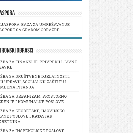
JASPORA
IJASPORA-BAZA ZA UMREŽAVANJE
ASPORE SA GRADOM GORAŽDE
TRONSKI OBRASCI
ŽBA ZA FINANSIJE, PRIVREDU I JAVNE
BAVKE
ŽBA ZA DRUŠTVENE DJELATNOSTI,
U UPRAVU, SOCIJALNU ZAŠTITU I
AMBENA PITANJA
ŽBA ZA URBANIZAM, PROSTORNO
EĐENJE I KOMUNALNE POSLOVE
ŽBA ZA GEODETSKE, IMOVINSKO –
VNE POSLOVE I KATASTAR
KRETNINA
ŽBA ZA INSPEKCIJSKE POSLOVE