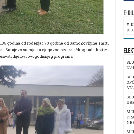
E-DI
E-D
DIJ
 136 godina od rođenja i 70 godine od Samokovlijine smrti.
a i Sarajevo su mjesta njegovog stvaralačkog rada koji je i
ELEK
ešavati dijelovi ovogodišnjeg programa.
SLU
NA
SLU
OPĆ
ST
SLU
UR
SLU
PRA
NE
SLU