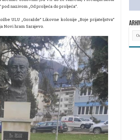
“ pod nazivom „Od proljeća do proljeća“.
ložbe ULU „Goražde“ Likovne kolonije „Boje prijateljstva“
ARHI
a Novi hram Sarajevo.
ARH
NOV