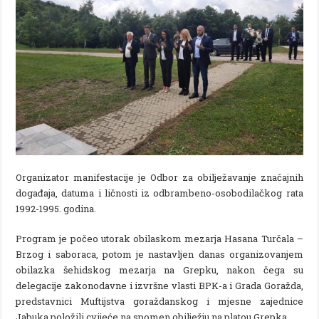
Organizator manifestacije je Odbor za obilježavanje značajnih
događaja, datuma i ličnosti iz odbrambeno-osobodilačkog rata
1992-1995. godina.
Program je počeo utorak obilaskom mezarja Hasana Turčala –
Brzog i saboraca, potom je nastavljen danas organizovanjem
obilazka šehidskog mezarja na Grepku, nakon čega su
delegacije zakonodavne i izvršne vlasti BPK-a i Grada Goražda,
predstavnici Muftijstva goraždanskog i mjesne zajednice
Jabuka položili cvijeće na spomen obilježju na platou Grepka.