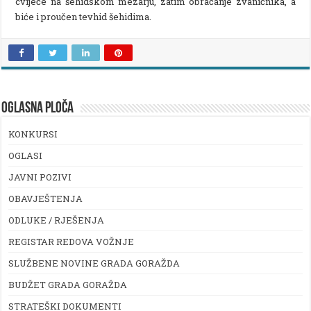
cvijeće na šehidskom mezarju, zatim obraćanje zvaničnika, a
biće i proučen tevhid šehidima.
OGLASNA PLOČA
KONKURSI
OGLASI
JAVNI POZIVI
OBAVJEŠTENJA
ODLUKE / RJEŠENJA
REGISTAR REDOVA VOŽNJE
SLUŽBENE NOVINE GRADA GORAŽDA
BUDŽET GRADA GORAŽDA
STRATEŠKI DOKUMENTI