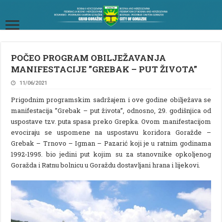
POČEO PROGRAM OBILJEŽAVANJA
MANIFESTACIJE ”GREBAK – PUT ŽIVOTA”
11/06/2021
Prigodnim programskim sadržajem i ove godine obilježava se
manifestacija ”Grebak – put života”, odnosno, 29. godišnjica od
uspostave tzv. puta spasa preko Grepka. Ovom manifestacijom
evociraju se uspomene na uspostavu koridora Goražde –
Grebak – Trnovo – Igman – Pazarić koji je u ratnim godinama
1992-1995. bio jedini put kojim su za stanovnike opkoljenog
Goražda i Ratnu bolnicu u Goraždu dostavljani hrana i lijekovi.