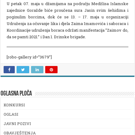
U petak 07. maja u džamijama na području Medžlisa Islamske
zajednice Goražde biće proučena sura Jasin svim šehidima i
poginulim borcima, dok će se 13. – 17. maja u organizaciji
Udruženja za očuvanje lika i djela Zaima Imamovića i saboraca i
Koordinacije udruženja boraca održati manifestacija ”Zaimov do,
da se pamti 2021.” i Dan 1. Drinske brigade.
[robo-gallery id=”3679”]
OGLASNA PLOČA
KONKURSI
OGLASI
JAVNI POZIVI
OBAVJEŠTENJA