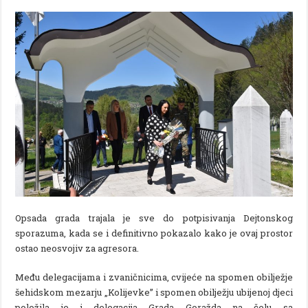
Opsada grada trajala je sve do potpisivanja Dejtonskog
sporazuma, kada se i definitivno pokazalo kako je ovaj prostor
ostao neosvojiv za agresora.
Među delegacijama i zvaničnicima, cvijeće na spomen obilježje
šehidskom mezarju „Kolijevke” i spomen obilježju ubijenoj djeci
položila je i delegacija Grada Goražda na čelu sa