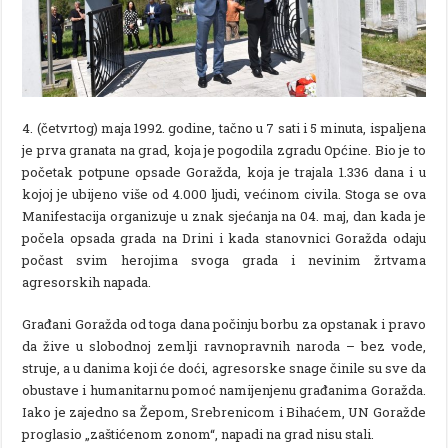
4. (četvrtog) maja 1992. godine, tačno u 7 sati i 5 minuta, ispaljena
je prva granata na grad, koja je pogodila zgradu Općine. Bio je to
početak potpune opsade Goražda, koja je trajala 1.336 dana i u
kojoj je ubijeno više od 4.000 ljudi, većinom civila. Stoga se ova
Manifestacija organizuje u znak sjećanja na 04. maj, dan kada je
počela opsada grada na Drini i kada stanovnici Goražda odaju
počast svim herojima svoga grada i nevinim žrtvama
agresorskih napada.
Građani Goražda od toga dana počinju borbu za opstanak i pravo
da žive u slobodnoj zemlji ravnopravnih naroda – bez vode,
struje, a u danima koji će doći, agresorske snage činile su sve da
obustave i humanitarnu pomoć namijenjenu građanima Goražda.
Iako je zajedno sa Žepom, Srebrenicom i Bihaćem, UN Goražde
proglasio „zaštićenom zonom“, napadi na grad nisu stali.