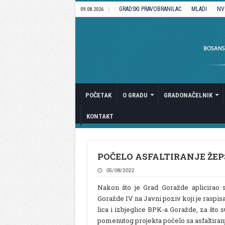
GRADSKI PRAVOBRANILAC
MLADI
NV
09.08.2026
POČETAK
O GRADU
GRADONAČELNIK
KONTAKT
POČELO ASFALTIRANJE ŽEP
05/08/2022
Nakon što je Grad Goražde aplicirao 
Goražde IV na Javni poziv koji je raspisa
lica i izbjeglice BPK-a Goražde, za što 
pomenutog projekta počelo sa asfaltiran