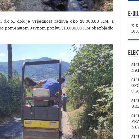
E-DI
i d.o.o., dok je vrijednost radova oko 28.000,00 KM, a
E-D
 po pomenutom Javnom pozivu i 18.000,00 KM obezbjedio
DIJ
ELEK
SLU
NA
SLU
OPĆ
ST
SLU
UR
SLU
PRA
NE
SLU