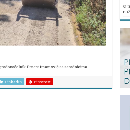
SLU
POŽ
o gradonačelnik Ernest Imamović sa saradnicima.
LinkedIn
Pinterest