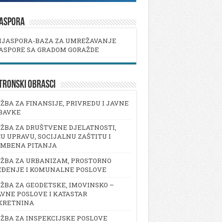
JASPORA
IJASPORA-BAZA ZA UMREŽAVANJE
ASPORE SA GRADOM GORAŽDE
TRONSKI OBRASCI
ŽBA ZA FINANSIJE, PRIVREDU I JAVNE
BAVKE
ŽBA ZA DRUŠTVENE DJELATNOSTI,
U UPRAVU, SOCIJALNU ZAŠTITU I
AMBENA PITANJA
ŽBA ZA URBANIZAM, PROSTORNO
EĐENJE I KOMUNALNE POSLOVE
ŽBA ZA GEODETSKE, IMOVINSKO –
VNE POSLOVE I KATASTAR
KRETNINA
ŽBA ZA INSPEKCIJSKE POSLOVE