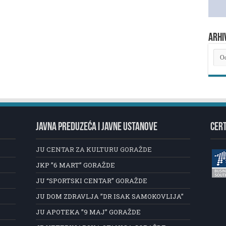
ARHI
ARH
NOV
JAVNA PREDUZEĆA I JAVNE USTANOVE
CERT
JU CENTAR ZA KULTURU GORAŽDE
JKP ”6 MART” GORAŽDE
JU “SPORTSKI CENTAR” GORAŽDE
JU DOM ZDRAVLJA ”DR ISAK SAMOKOVLIJA”
JU APOTEKA ”9 MAJ” GORAŽDE