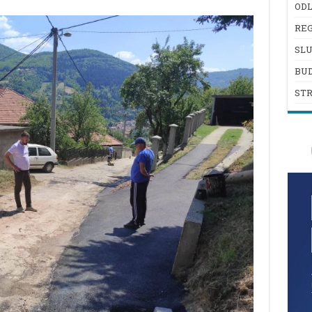
ODL
REG
SL
BU
ST