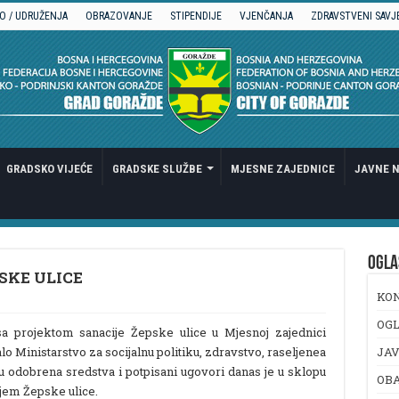
O / UDRUŽENJA
OBRAZOVANJE
STIPENDIJE
VJENČANJA
ZDRAVSTVENI SAVJ
GRADSKO VIJEĆE
GRADSKE SLUŽBE
MJESNE ZAJEDNICE
JAVNE N
OGLA
SKE ULICE
KO
OGL
sa projektom sanacije Žepske ulice u Mjesnoj zajednici
lo Ministarstvo za socijalnu politiku, zdravstvo, raseljenea
JAV
su odobrena sredstva i potpisani ugovori danas je u sklopu
OB
jem Žepske ulice.