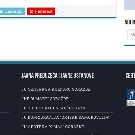
LinkedIn
Pinterest
ARHI
ARH
NOV
JAVNA PREDUZEĆA I JAVNE USTANOVE
CERT
JU CENTAR ZA KULTURU GORAŽDE
JKP ”6 MART” GORAŽDE
JU “SPORTSKI CENTAR” GORAŽDE
JU DOM ZDRAVLJA ”DR ISAK SAMOKOVLIJA”
JU APOTEKA ”9 MAJ” GORAŽDE