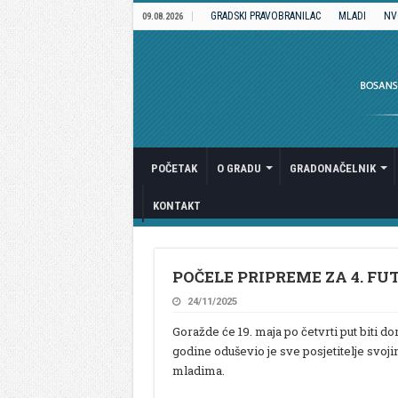
GRADSKI PRAVOBRANILAC
MLADI
NV
09.08.2026
POČETAK
O GRADU
GRADONAČELNIK
KONTAKT
POČELE PRIPREME ZA 4. FU
24/11/2025
Goražde će 19. maja po četvrti put biti d
godine oduševio je sve posjetitelje svoj
mladima.