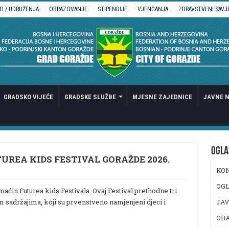
O / UDRUŽENJA
OBRAZOVANJE
STIPENDIJE
VJENČANJA
ZDRAVSTVENI SAVJ
GRADSKO VIJEĆE
GRADSKE SLUŽBE
MJESNE ZAJEDNICE
JAVNE N
OGLA
TUREA KIDS FESTIVAL GORAŽDE 2026.
KO
OGL
omaćin Futurea kids Festivala. Ovaj Festival prethodne tri
im sadržajima, koji su prvenstveno namjenjeni djeci i
JAV
OB