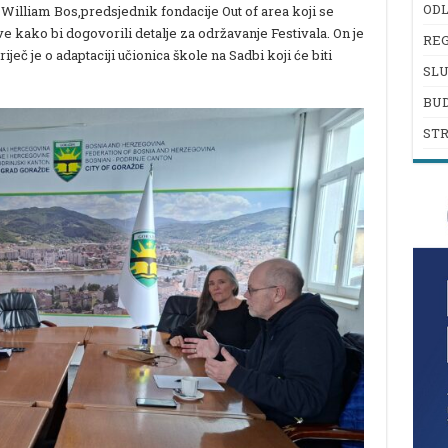
ODL
William Bos,predsjednik fondacije Out of area koji se
 kako bi dogovorili detalje za održavanje Festivala. On je
REG
iječ je o adaptaciji učionica škole na Sadbi koji će biti
SL
BU
ST