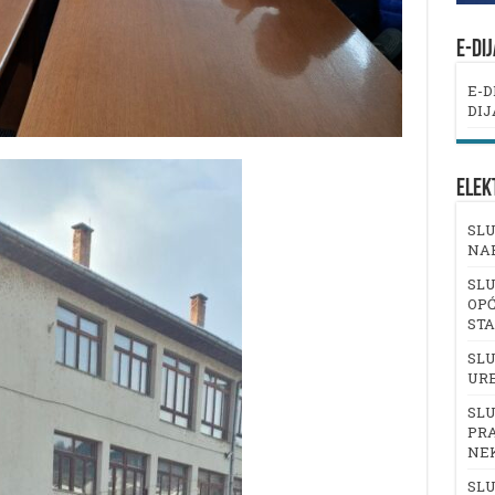
E-DI
E-D
DIJ
ELEK
SLU
NA
SLU
OPĆ
ST
SLU
UR
SLU
PRA
NE
SLU