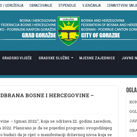
O / UDRUŽENJA
OBRAZOVANJE
STIPENDIJE
VJENČANJA
ZDRAVSTVENI SAVJ
GRADSKO VIJEĆE
GRADSKE SLUŽBE
MJESNE ZAJEDNICE
JAVNE N
OGLA
DBRANA BOSNE I HERCEGOVINE –
KO
OGL
JAV
vine – Igman 2022.”, koja se održava 22. godinu zaredom,
sta 2022. Planirano je da se pojedini programi ovogodišnjeg
OB
 budući da je riječ o manifestaciji državnog nivoa koja se