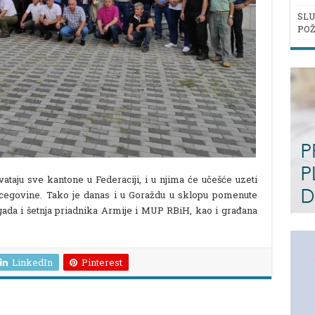
SLU
POŽ
ataju sve kantone u Federaciji, i u njima će učešće uzeti
rcegovine. Tako je danas i u Goraždu u sklopu pomenute
igada i šetnja priadnika Armije i MUP RBiH, kao i građana
LinkedIn
Pinterest