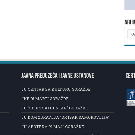
ARHI
ARH
NOV
JAVNA PREDUZEĆA I JAVNE USTANOVE
CERT
JU CENTAR ZA KULTURU GORAŽDE
JKP ”6 MART” GORAŽDE
JU “SPORTSKI CENTAR” GORAŽDE
JU DOM ZDRAVLJA ”DR ISAK SAMOKOVLIJA”
JU APOTEKA ”9 MAJ” GORAŽDE