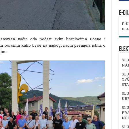
E-DI
E-D
DIJ
tojanstven način oda počast svim braniocima Bosne i
 borcima kako bi se na najbolji način prenijela istina o
ELEK
jima.
SLU
NA
SLU
OPĆ
ST
SLU
UR
SLU
PRA
NE
SLU