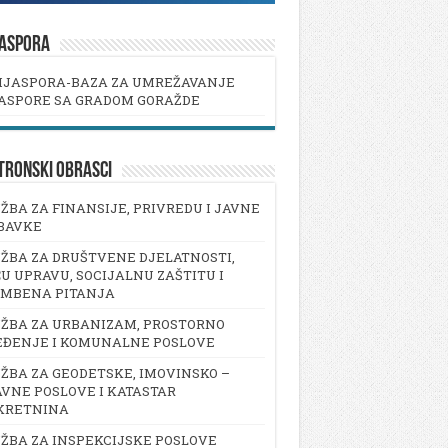
JASPORA
IJASPORA-BAZA ZA UMREŽAVANJE
ASPORE SA GRADOM GORAŽDE
TRONSKI OBRASCI
ŽBA ZA FINANSIJE, PRIVREDU I JAVNE
BAVKE
ŽBA ZA DRUŠTVENE DJELATNOSTI,
U UPRAVU, SOCIJALNU ZAŠTITU I
AMBENA PITANJA
ŽBA ZA URBANIZAM, PROSTORNO
EĐENJE I KOMUNALNE POSLOVE
ŽBA ZA GEODETSKE, IMOVINSKO –
VNE POSLOVE I KATASTAR
KRETNINA
ŽBA ZA INSPEKCIJSKE POSLOVE