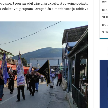
ODL
govine. Program obilježavanja uključivat će vojne počasti,
sko-edukativni program. Ovogodišnja manifestacija održava
REG
SL
BU
ST