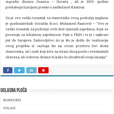
izgradio dionicu Osanica – Ilovača , ali je 2019. godine
prekategorizacijom prešao u nadležnost Kantona.
Da je ovo veliki trenutak za stanovnike ovog područja naglasio
je gradonačelnik Goražda dr.sci. Muhamed Ramović – ”Ovo je
veliki trenutak za područje ovih šest mjesnih zajednica, koje se
povezuju sa lokalnom zajednicom Pale u FBiH i to je i najkraći
put do Sarajeva. Zadovoljstvo mi je što je došlo do realizacije
ovog projekta iz razloga što na ovom prostoru živi dosta
stanovnika, ali i onih koji žive na strani zbog posla i eventualnih
obaveza, ali redovno dolaze tu kako bi obrađivali svoja imanja.“
OGLASNA PLOČA
KONKURSI
OGLASI