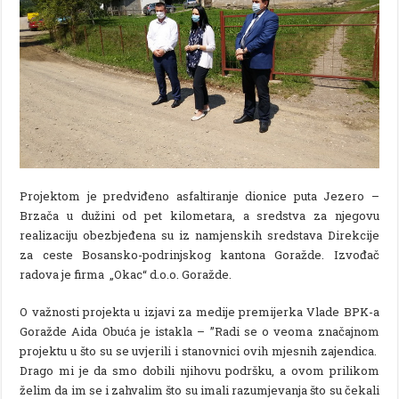
Projektom je predviđeno asfaltiranje dionice puta Jezero –
Brzača u dužini od pet kilometara, a sredstva za njegovu
realizaciju obezbjeđena su iz namjenskih sredstava Direkcije
za ceste Bosansko-podrinjskog kantona Goražde. Izvođač
radova je firma „Okac“ d.o.o. Goražde.
O važnosti projekta u izjavi za medije premijerka Vlade BPK-a
Goražde Aida Obuća je istakla – ”Radi se o veoma značajnom
projektu u što su se uvjerili i stanovnici ovih mjesnih zajendica.
Drago mi je da smo dobili njihovu podršku, a ovom prilikom
želim da im se i zahvalim što su imali razumjevanja što su čekali