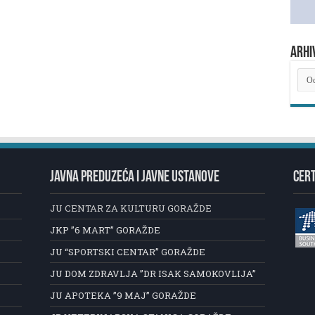
ARHI
ARH
NOV
JAVNA PREDUZEĆA I JAVNE USTANOVE
CERT
JU CENTAR ZA KULTURU GORAŽDE
JKP ”6 MART” GORAŽDE
JU “SPORTSKI CENTAR” GORAŽDE
JU DOM ZDRAVLJA ”DR ISAK SAMOKOVLIJA”
JU APOTEKA ”9 MAJ” GORAŽDE