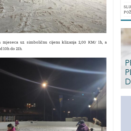
SLU
POŽ
a mjeseca uz simboličnu cijenu klizanja 2,00 KM/ 1h, a
d 10h do 21h.