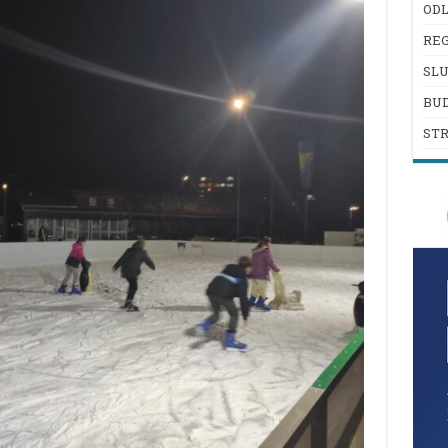
ODL
REG
SL
BU
ST