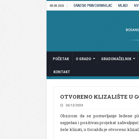
GRADSKI PRAVOBRANILAC
MLADI
NV
08.08.2026
POČETAK
O GRADU
GRADONAČELNIK
KONTAKT
OTVORENO KLIZALIŠTE U 
26/12/2024
Obzirom da se postavljanje ledene p
uspješan i pozitivan projekat zahvaljuj
žele klizati, u Goraždu je otvoreno kliza