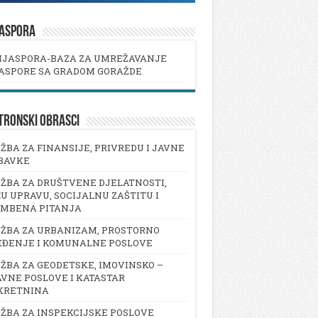
JASPORA
IJASPORA-BAZA ZA UMREŽAVANJE
ASPORE SA GRADOM GORAŽDE
TRONSKI OBRASCI
ŽBA ZA FINANSIJE, PRIVREDU I JAVNE
BAVKE
ŽBA ZA DRUŠTVENE DJELATNOSTI,
U UPRAVU, SOCIJALNU ZAŠTITU I
AMBENA PITANJA
ŽBA ZA URBANIZAM, PROSTORNO
EĐENJE I KOMUNALNE POSLOVE
ŽBA ZA GEODETSKE, IMOVINSKO –
VNE POSLOVE I KATASTAR
KRETNINA
ŽBA ZA INSPEKCIJSKE POSLOVE