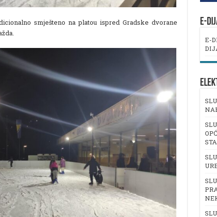
E-DI
radicionalno smješteno na platou ispred Gradske dvorane
ažda.
E-D
DIJ
ELEK
SLU
NA
SLU
OPĆ
ST
SLU
UR
SLU
PRA
NE
SLU