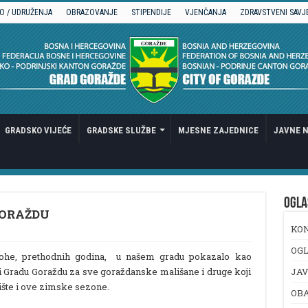
O / UDRUŽENJA
OBRAZOVANJE
STIPENDIJE
VJENČANJA
ZDRAVSTVENI SAVJ
GRADSKO VIJEĆE
GRADSKE SLUŽBE
MJESNE ZAJEDNICE
JAVNE N
OGLA
GORAŽDU
KO
OGL
lohe, prethodnih godina, u našem gradu pokazalo kao
ući Gradu Goraždu za sve goraždanske mališane i druge koji
JAV
lište i ove zimske sezone.
OB