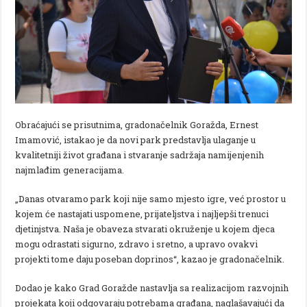
Obraćajući se prisutnima, gradonačelnik Goražda, Ernest
Imamović, istakao je da novi park predstavlja ulaganje u
kvalitetniji život građana i stvaranje sadržaja namijenjenih
najmlađim generacijama.
„Danas otvaramo park koji nije samo mjesto igre, već prostor u
kojem će nastajati uspomene, prijateljstva i najljepši trenuci
djetinjstva. Naša je obaveza stvarati okruženje u kojem djeca
mogu odrastati sigurno, zdravo i sretno, a upravo ovakvi
projekti tome daju poseban doprinos“, kazao je gradonačelnik.
Dodao je kako Grad Goražde nastavlja sa realizacijom razvojnih
projekata koji odgovaraju potrebama građana, naglašavajući da