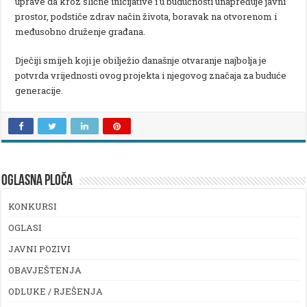
uprave da kroz slične inicijative i u budućnosti unapređuje javni
prostor, podstiče zdrav način života, boravak na otvorenom i
međusobno druženje građana.
Dječiji smijeh koji je obilježio današnje otvaranje najbolja je
potvrda vrijednosti ovog projekta i njegovog značaja za buduće
generacije.
OGLASNA PLOČA
KONKURSI
OGLASI
JAVNI POZIVI
OBAVJEŠTENJA
ODLUKE / RJEŠENJA