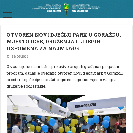
OTVOREN NOVI DJEČIJI PARK U GORAŽDU:
MJESTO IGRE, DRUŽENJA I LIJEPIH
USPOMENA ZA NAJMLAĐE
28/06/2026
Uz osmijehe najmlađih, prisustvo brojnih građana i prigodan
program, danas je svečano otvoren novi dječiji park u Goraždu,
prostor koji će djeci pružiti sigurno i ugodno mjesto za igru,
druženje i odrastanje.