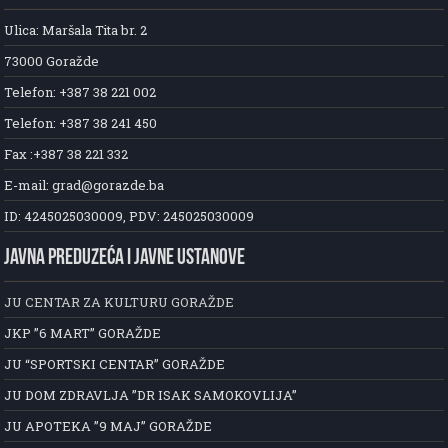
Ulica: Maršala Tita br. 2
73000 Goražde
Telefon: +387 38 221 002
Telefon: +387 38 241 450
Fax :+387 38 221 332
E-mail: grad@gorazde.ba
ID: 4245025030009, PDV: 245025030009
JAVNA PREDUZEĆA I JAVNE USTANOVE
JU CENTAR ZA KULTURU GORAŽDE
JKP ”6 MART” GORAŽDE
JU “SPORTSKI CENTAR” GORAŽDE
JU DOM ZDRAVLJA ”DR ISAK SAMOKOVLIJA”
JU APOTEKA ”9 MAJ” GORAŽDE