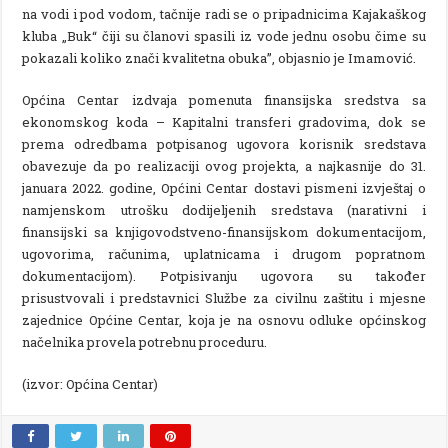
na vodi i pod vodom, tačnije radi se o pripadnicima Kajakaškog
kluba „Buk“ čiji su članovi spasili iz vode jednu osobu čime su
pokazali koliko znači kvalitetna obuka”, objasnio je Imamović.
Općina Centar izdvaja pomenuta finansijska sredstva sa
ekonomskog koda – Kapitalni transferi gradovima, dok se
prema odredbama potpisanog ugovora korisnik sredstava
obavezuje da po realizaciji ovog projekta, a najkasnije do 31.
januara 2022. godine, Općini Centar dostavi pismeni izvještaj o
namjenskom utrošku dodijeljenih sredstava (narativni i
finansijski sa knjigovodstveno-finansijskom dokumentacijom,
ugovorima, računima, uplatnicama i drugom popratnom
dokumentacijom). Potpisivanju ugovora su također
prisustvovali i predstavnici Službe za civilnu zaštitu i mjesne
zajednice Općine Centar, koja je na osnovu odluke općinskog
načelnika provela potrebnu proceduru.
(izvor: Općina Centar)