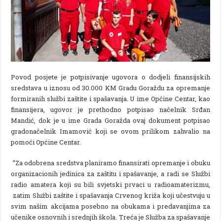
Povod posjete je potpisivanje ugovora o dodjeli finansijskih
sredstava u iznosu od 30.000 KM Gradu Goraždu za opremanje
formiranih službi zaštite i spašavanja. U ime Općine Centar, kao
finansijera, ugovor je prethodno potpisao načelnik Srđan
Mandić, dok je u ime Grada Goražda ovaj dokument potpisao
gradonačelnik Imamović koji se ovom prilikom zahvalio na
pomoći Općine Centar.
”Za odobrena sredstva planiramo finansirati opremanje i obuku
organizacionih jedinica za zaštitu i spašavanje, a radi se Službi
radio amatera koji su bili svjetski prvaci u radioamaterizmu,
zatim Službi zaštite i spašavanja Crvenog križa koji učestvuju u
svim našim akcijama posebno na obukama i predavanjima za
učenike osnovnih i srednjih škola. Treća je Služba za spašavanje