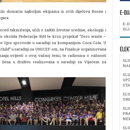
 bilo domaćin najboljim ekipama iz svih dijelova Bosne i
E-DI
gara.
E-D
DIJ
ored takmičenja, učili o zaštiti životne sredine, ekologiji i
itu okoliša Federacije BiH te kroz projekat “Zero waste –
oje Igre sprovode u saradnji sa kompanijom Coca-Cola. U
ELEK
 child” u saradnji sa UNICEF-om, na Finalu je organizovana
zanja svijesti o ovoj važnoj temi, te radionica o važnosti
SLU
 i žena u društvu realizovana u saradnji sa Vijećem za
NA
SLU
OPĆ
ST
SLU
UR
SLU
PRA
NE
SLU