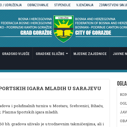
O / UDRUŽENJA
OBRAZOVANJE
STIPENDIJE
VJENČANJA
ZDRAVSTVENI SAVJ
GRADSKO VIJEĆE
GRADSKE SLUŽBE
MJESNE ZAJEDNICE
JAVNE N
OGLA
SPORTSKIH IGARA MLADIH U SARAJEVU
KO
OGL
ova i polufinalnih turnira u Mostaru, Srebrenici, Bihaću,
 12. Plazma Sportskih igara mladih.
JAV
OB
 60 bh. gradova uživalo je u trodnevnim takmičenjima, ali i