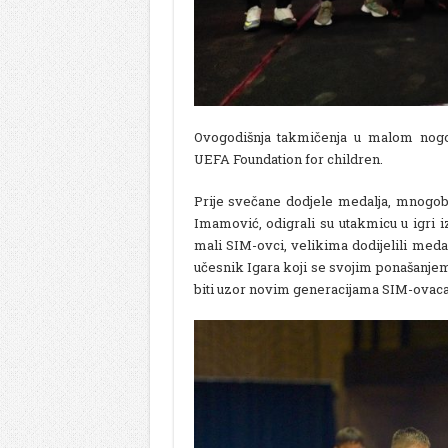
Ovogodišnja takmičenja u malom nogo
UEFA Foundation for children.
Prije svečane dodjele medalja, mnogob
Imamović, odigrali su utakmicu u igri
mali SIM-ovci, velikima dodijelili meda
učesnik Igara koji se svojim ponašanjem
biti uzor novim generacijama SIM-ovaca