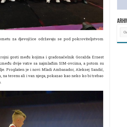
ARHI
ARH
NOV
metu za djevojčice održavaju se pod pokroviteljstvom
rojni gosti među kojima i gradonačelnik Goražda Ernest
 između dvije vatre sa najmlađim SIM-ovcima, a potom su
lje. Proglašen je i novi Mladi Ambasador, Aleksej Sandić,
, na terenu ali i van njega, pokazao kao neko ko bi trebao
.