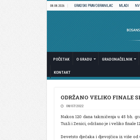
GRADSKI PRAVOBRANILAC
MLADI
NV
08.08.2026
POČETAK
O GRADU
GRADONAČELNIK
KONTAKT
ODRŽANO VELIKO FINALE 
08/07/2022
Nakon 120 dana takmičenja u 45 bh. grad
Tuzli i Zenici, održano je i veliko finale
Devetsto dječaka i djevojčica iz više od