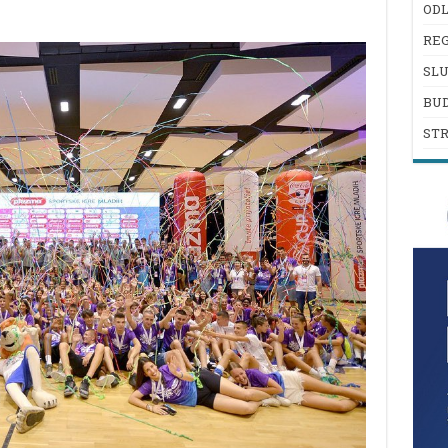
ODL
REG
SL
BU
ST