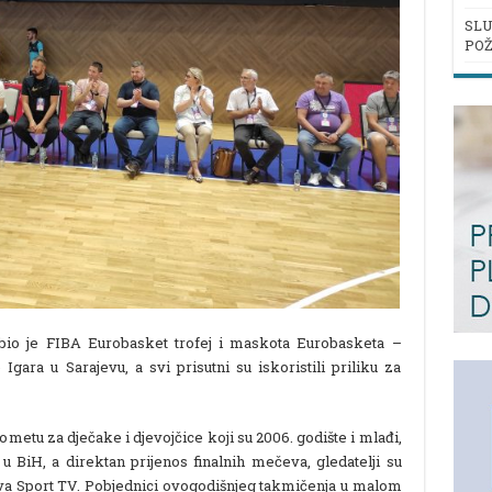
SLU
POŽ
 bio je FIBA Eurobasket trofej i maskota Eurobasketa –
 Igara u Sarajevu, a svi prisutni su iskoristili priliku za
etu za dječake i djevojčice koji su 2006. godište i mlađi,
BiH, a direktan prijenos finalnih mečeva, gledatelji su
va Sport TV. Pobjednici ovogodišnjeg takmičenja u malom