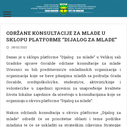
ODRŽANE KONSULTACIJE ZA MLADE U
SKLOPU PLATFORME ‘’DIJALOG ZA MLADE’’
28/02/2023
Danas je u sklopu platforme ‘’Dijalog za mlade’’ u Velikoj sali
Gradske uprave Goražde održane konsultacije za mlade
Učesnici su bili predstavnici/e omladinskih organizacija i
organizacija koje se bave pitanjima mladih sa područja Grada
Goražde, srednjoškolci/ke, studenti/ce, aktivisti/kinje i
volonteri/ke u zajednici spremni za unapređenje kvalitete
života lokalne zajednice da učestvuju u konsultacijama koje se
organizuju u okviru platforme “Dijalog za mlade”.
Nakon održanih konsultacija u okviru platforme „Dijalog za
mlade“ odredit će se prioritetne oblasti i teme podrške
mladima te će se uskladiti sa strateškim ciljevima Strategije