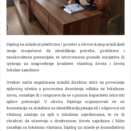
Dijalog za mlade je platforma / prostor u okviru kojeg mladi ljudi
imaju mogućnost da identifikuju potrebe, probleme i
neiskorištene potencijale, te istovremeno ponude inicijative ili
rješenja za unapređenje kvalitete vlastitog života i života
lokalne zajednice.
Ovakav način angažmana mladih direktno utiče na povećanje
njihovog učešća u procesima donošenja odluka na lokalnom
nivou, osnažuje ih i osigurava da se u punom kapacitetu iskoristi
njihov potencijal. U okviru Dijaloga organizovati će se
konsutacije sa mladima za identifikaciju pitanja ali i odgovora od
vitalnog značaja za njih u lokalnim zajednicama, te će ih
ohrabriti da učestvuju u društvenom životu zajednice i bliže
sarađuju sa lokalnim vlastima. Dijalog za mlade je konsultativni