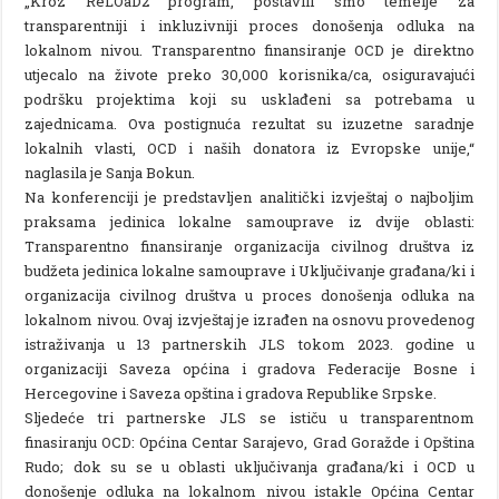
„Kroz ReLOaD2 program, postavili smo temelje za
transparentniji i inkluzivniji proces donošenja odluka na
lokalnom nivou. Transparentno finansiranje OCD je direktno
utjecalo na živote preko 30,000 korisnika/ca, osiguravajući
podršku projektima koji su usklađeni sa potrebama u
zajednicama. Ova postignuća rezultat su izuzetne saradnje
lokalnih vlasti, OCD i naših donatora iz Evropske unije,“
naglasila je Sanja Bokun.
Na konferenciji je predstavljen analitički izvještaj o najboljim
praksama jedinica lokalne samouprave iz dvije oblasti:
Transparentno finansiranje organizacija civilnog društva iz
budžeta jedinica lokalne samouprave i Uključivanje građana/ki i
organizacija civilnog društva u proces donošenja odluka na
lokalnom nivou. Ovaj izvještaj je izrađen na osnovu provedenog
istraživanja u 13 partnerskih JLS tokom 2023. godine u
organizaciji Saveza općina i gradova Federacije Bosne i
Hercegovine i Saveza opština i gradova Republike Srpske.
Sljedeće tri partnerske JLS se ističu u transparentnom
finasiranju OCD: Općina Centar Sarajevo, Grad Goražde i Opština
Rudo; dok su se u oblasti uključivanja građana/ki i OCD u
donošenje odluka na lokalnom nivou istakle Općina Centar