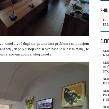
E-DI
E-D
DIJ
ELEK
vo naselje već dugi niz godina ima problema sa pitanjem
zaciju, da je put koji vodi u ovo naselje u lošem stanju, te
SLU
aju stanovnici pomenutog naselja.
NA
SLU
OPĆ
ST
SLU
UR
SLU
PRA
NE
SLU