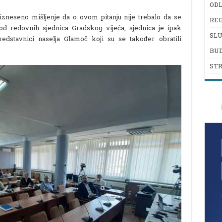
ODL
izneseno mišljenje da o ovom pitanju nije trebalo da se
REG
d redovnih sjednica Gradskog vijeća, sjednica je ipak
SL
predstavnici naselja Glamoč koji su se također obratili
BU
ST