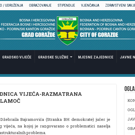
O / UDRUŽENJA
OBRAZOVANJE
STIPENDIJE
VJENČANJA
ZDRAVSTVENI SAVJ
GRADSKO VIJEĆE
GRADSKE SLUŽBE
MJESNE ZAJEDNICE
JAVNE N
OGLA
EDNICA VIJEĆA-RAZMATRANA
GLAMOČ
KO
OGL
JAV
 Džebraila Bajramovića (Stranka BH demokrate) jučer je
 vijeća, na kojoj je razgovarano o problematici naselja
OB
rastrukturalnih problema.