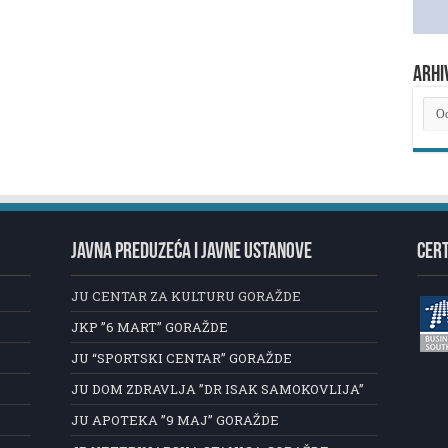
ARHI
ARH
NOV
JAVNA PREDUZEĆA I JAVNE USTANOVE
CERT
JU CENTAR ZA KULTURU GORAŽDE
JKP ”6 MART” GORAŽDE
JU “SPORTSKI CENTAR” GORAŽDE
JU DOM ZDRAVLJA ”DR ISAK SAMOKOVLIJA”
JU APOTEKA ”9 MAJ” GORAŽDE