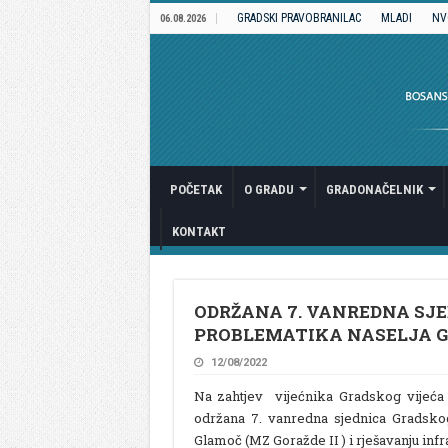
GRADSKI PRAVOBRANILAC
MLADI
NV
06.08.2026
POČETAK
O GRADU
GRADONAČELNIK
KONTAKT
ODRŽANA 7. VANREDNA SJ
PROBLEMATIKA NASELJA 
12/08/2022
Na zahtjev vijećnika Gradskog vijeća
održana 7. vanredna sjednica Gradskog
Glamoč (MZ Goražde II ) i rješavanju inf