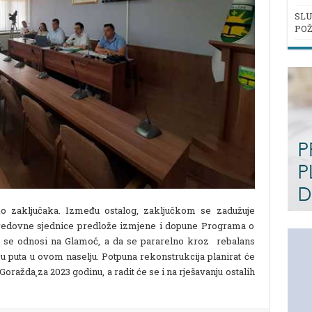
SLU
POŽ
ko zaključaka. Između ostalog, zaključkom se zadužuje
 redovne sjednice predlože izmjene i dopune Programa o
i se odnosi na Glamoč, a da se pararelno kroz rebalans
ju puta u ovom naselju. Potpuna rekonstrukcija planirat će
ražda¸za 2023 godinu, a radit će se i na rješavanju ostalih