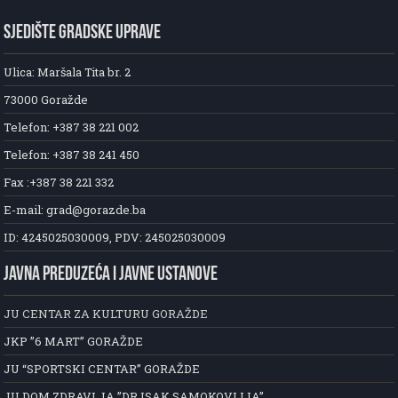
SJEDIŠTE GRADSKE UPRAVE
Ulica: Maršala Tita br. 2
73000 Goražde
Telefon: +387 38 221 002
Telefon: +387 38 241 450
Fax :+387 38 221 332
E-mail: grad@gorazde.ba
ID: 4245025030009, PDV: 245025030009
JAVNA PREDUZEĆA I JAVNE USTANOVE
JU CENTAR ZA KULTURU GORAŽDE
JKP ”6 MART” GORAŽDE
JU “SPORTSKI CENTAR” GORAŽDE
JU DOM ZDRAVLJA ”DR ISAK SAMOKOVLIJA”