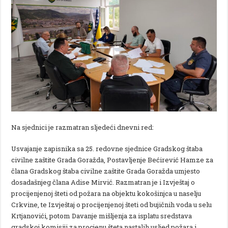
Na sjednici je razmatran sljedeći dnevni red:
Usvajanje zapisnika sa 25. redovne sjednice Gradskog štaba
civilne zaštite Grada Goražda, Postavljenje Bećirević Hamze za
člana Gradskog štaba civilne zaštite Grada Goražda umjesto
dosadašnjeg člana Adise Mirvić. Razmatran je i Izvještaj o
procijenjenoj šteti od požara na objektu kokošinjca u naselju
Crkvine, te Izvještaj o procijenjenoj šteti od bujičnih voda u selu
Krtjanovići, potom Davanje mišljenja za isplatu sredstava
gradskoj komisiji za procjenu šteta nastalih usljed požara i