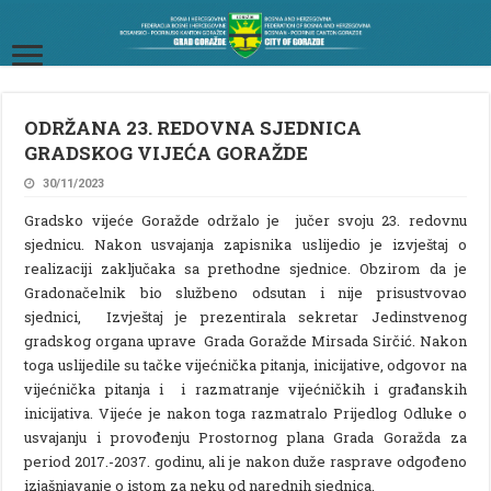
ODRŽANA 23. REDOVNA SJEDNICA
GRADSKOG VIJEĆA GORAŽDE
30/11/2023
Gradsko vijeće Goražde održalo je jučer svoju 23. redovnu
sjednicu. Nakon usvajanja zapisnika uslijedio je izvještaj o
realizaciji zaključaka sa prethodne sjednice. Obzirom da je
Gradonačelnik bio službeno odsutan i nije prisustvovao
sjednici, Izvještaj je prezentirala sekretar Jedinstvenog
gradskog organa uprave Grada Goražde Mirsada Sirčić. Nakon
toga uslijedile su tačke vijećnička pitanja, inicijative, odgovor na
vijećnička pitanja i i razmatranje vijećničkih i građanskih
inicijativa. Vijeće je nakon toga razmatralo Prijedlog Odluke o
usvajanju i provođenju Prostornog plana Grada Goražda za
period 2017.-2037. godinu, ali je nakon duže rasprave odgođeno
izjašnjavanje o istom za neku od narednih sjednica.