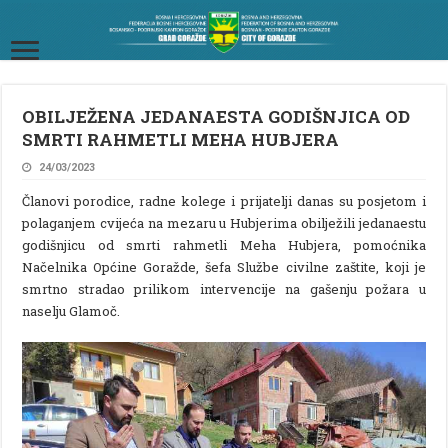
OBILJEŽENA JEDANAESTA GODIŠNJICA OD
SMRTI RAHMETLI MEHA HUBJERA
24/03/2023
Članovi porodice, radne kolege i prijatelji danas su posjetom i
polaganjem cvijeća na mezaru u Hubjerima obilježili jedanaestu
godišnjicu od smrti rahmetli Meha Hubjera, pomoćnika
Načelnika Općine Goražde, šefa Službe civilne zaštite, koji je
smrtno stradao prilikom intervencije na gašenju požara u
naselju Glamoč.