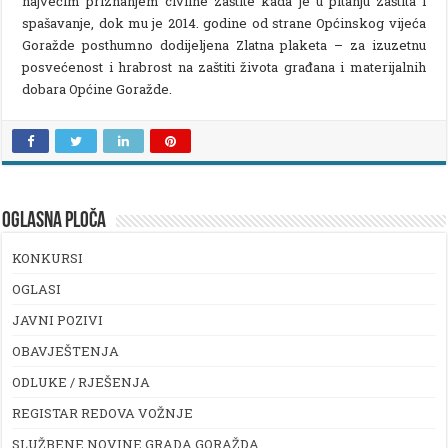
najvećim priznanjem civilne zaštite kada je u pitanju zaštita i
spašavanje, dok mu je 2014. godine od strane Općinskog vijeća
Goražde posthumno dodijeljena Zlatna plaketa – za izuzetnu
posvećenost i hrabrost na zaštiti života građana i materijalnih
dobara Općine Goražde.
OGLASNA PLOČA
KONKURSI
OGLASI
JAVNI POZIVI
OBAVJEŠTENJA
ODLUKE / RJEŠENJA
REGISTAR REDOVA VOŽNJE
SLUŽBENE NOVINE GRADA GORAŽDA