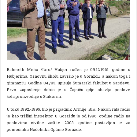
Rahmetli Meho /Ibro/ Hubjer rođen je 09.12.1961. godine u
Hubjerima. Osnovnu školu završio je u Goraždu, a nakon toga i
gimnaziju. Godine 84./85. upisuje Šumarski fakultet u Sarajevu.
Prvo zaposlenje dobio je u Čajniču gdje obavlja poslove
šefa proizvodnje u Stakorini.
U toku 1992.-1995. bio je pripadnik Armije BiH. Nakon rata radio
je kao tržišni inspektor. U Goraždu je od 1996. godine radio na
poslovima civilne zaštite. 2003. godine postavljen je za
pomoćnika Načelnika Općine Goražde.