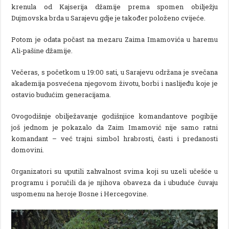
krenula od Kajserija džamije prema spomen obilježju
Dujmovska brda u Sarajevu gdje je također položeno cvijeće.
Potom je odata počast na mezaru Zaima Imamovića u haremu
Ali-pašine džamije.
Večeras, s početkom u 19:00 sati, u Sarajevu održana je svečana
akademija posvećena njegovom životu, borbi i naslijeđu koje je
ostavio budućim generacijama.
Ovogodišnje obilježavanje godišnjice komandantove pogibije
još jednom je pokazalo da Zaim Imamović nije samo ratni
komandant – već trajni simbol hrabrosti, časti i predanosti
domovini.
Organizatori su uputili zahvalnost svima koji su uzeli učešće u
programu i poručili da je njihova obaveza da i ubuduće čuvaju
uspomenu na heroje Bosne i Hercegovine.