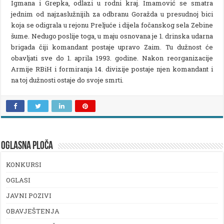
Igmana i Grepka, odlazi u rodni kraj. Imamović se smatra
jednim od najzaslužnijih za odbranu Goražda u presudnoj bici
koja se odigrala u rejonu Preljuće i dijela fočanskog sela Zebine
šume. Nedugo poslije toga, u maju osnovana je 1. drinska udarna
brigada čiji komandant postaje upravo Zaim. Tu dužnost će
obavljati sve do 1. aprila 1993. godine. Nakon reorganizacije
Armije RBiH i formiranja 14. divizije postaje njen komandant i
na toj dužnosti ostaje do svoje smrti.
OGLASNA PLOČA
KONKURSI
OGLASI
JAVNI POZIVI
OBAVJEŠTENJA