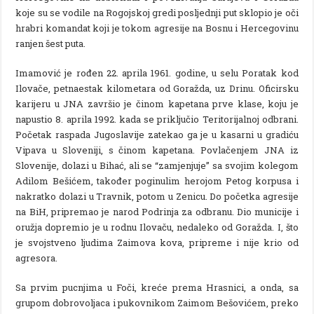
koje su se vodile na Rogojskoj gredi posljednji put sklopio je oči
hrabri komandat koji je tokom agresije na Bosnu i Hercegovinu
ranjen šest puta.
Imamović je rođen 22. aprila 1961. godine, u selu Poratak kod
Ilovače, petnaestak kilometara od Goražda, uz Drinu. Oficirsku
karijeru u JNA završio je činom kapetana prve klase, koju je
napustio 8. aprila 1992. kada se priključio Teritorijalnoj odbrani.
Početak raspada Jugoslavije zatekao ga je u kasarni u gradiću
Vipava u Sloveniji, s činom kapetana. Povlačenjem JNA iz
Slovenije, dolazi u Bihać, ali se “zamjenjuje” sa svojim kolegom
Adilom Bešićem, također poginulim herojom Petog korpusa i
nakratko dolazi u Travnik, potom u Zenicu. Do početka agresije
na BiH, pripremao je narod Podrinja za odbranu. Dio municije i
oružja dopremio je u rodnu Ilovaču, nedaleko od Goražda. I, što
je svojstveno ljudima Zaimova kova, pripreme i nije krio od
agresora.
Sa prvim pucnjima u Foči, kreće prema Hrasnici, a onda, sa
grupom dobrovoljaca i pukovnikom Zaimom Bešovićem, preko