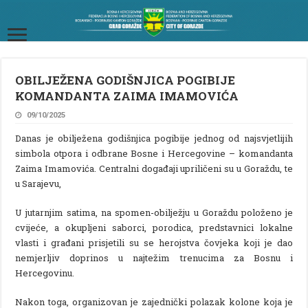
OBILJEŽENA GODIŠNJICA POGIBIJE
KOMANDANTA ZAIMA IMAMOVIĆA
09/10/2025
Danas je obilježena godišnjica pogibije jednog od najsvjetlijih
simbola otpora i odbrane Bosne i Hercegovine – komandanta
Zaima Imamovića. Centralni događaji upriličeni su u Goraždu, te
u Sarajevu,
U jutarnjim satima, na spomen-obilježju u Goraždu položeno je
cvijeće, a okupljeni saborci, porodica, predstavnici lokalne
vlasti i građani prisjetili su se herojstva čovjeka koji je dao
nemjerljiv doprinos u najtežim trenucima za Bosnu i
Hercegovinu.
Nakon toga, organizovan je zajednički polazak kolone koja je