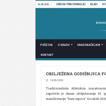
GRADSKI PRAVOBRANILAC
MLADI
NV
06.08.2026
POČETAK
O GRADU
GRADONAČELNIK
KONTAKT
OBILJEŽENA GODIŠNJICA F
10/05/2025
Tradicionalnim Atletskim maratono
započelo je danas obilježavanje 33. 
manifestacije “Dani otpora” Goražde 202