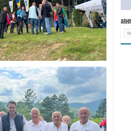
ARHI
ARH
NOV