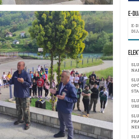
E-DI
E-D
DIJ
ELEK
SLU
NA
SLU
OPĆ
ST
SLU
UR
SLU
PRA
NE
SLU