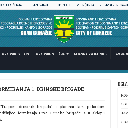
O / UDRUŽENJA
OBRAZOVANJE
STIPENDIJE
VJENČANJA
ZDRAVSTVENI SAVJ
GRADSKO VIJEĆE
GRADSKE SLUŽBE
MJESNE ZAJEDNICE
JAVNE N
OGLA
ORMIRANJA 1. DRINSKE BRIGADE
KO
OGL
m”Tragom drinskih brigada” i planinarskim pohodom
godišnjice formiranja Prve Drinske brigade, a u sklopu
JAV
5.
OB