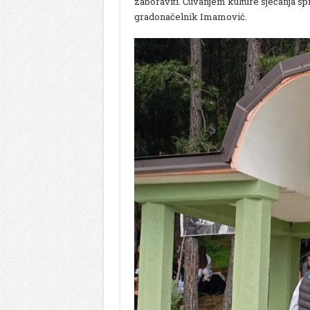
zaboraviti. Čuvanjem kulture sjećanja sp
gradonačelnik Imamović.