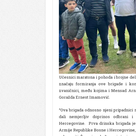
Učesnici maratona i pohoda i brojne del
značaju formiranja ove brigade i ko
zvaničnici, među kojima i Mensad Arna
Goražda Ernest Imamović.
“Ova brigada odnosno njeni pripadni
dali nemjerljiv doprinos odbrani i
Hercegovine. Prva drinska brigada je 
Armije Republike Bosne i Hercegovine, 