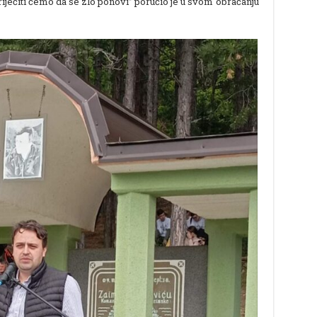
riječiti ćemo da se zlo ponovi” poručio je u svom obraćanju