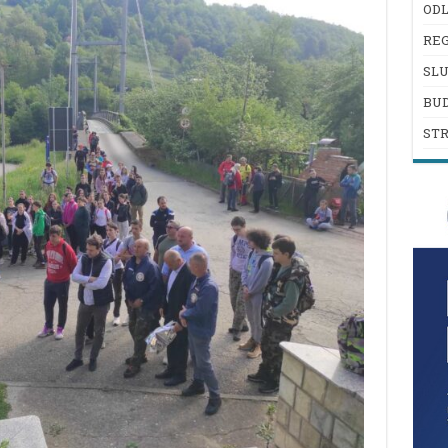
ODL
REG
SL
BU
ST