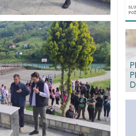
SLU
POŽ