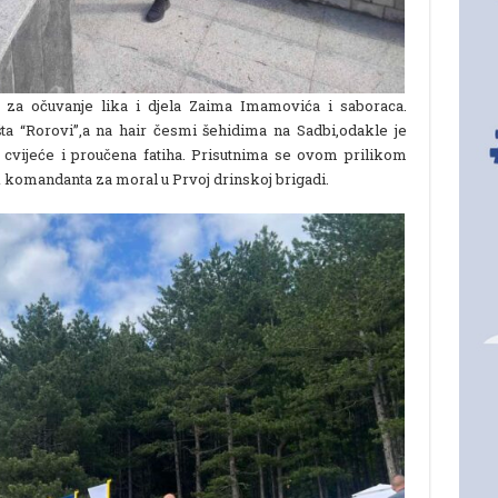
e za očuvanje lika i djela Zaima Imamovića i saboraca.
šta “Rorovi”,a na hair česmi šehidima na Sadbi,odakle je
 cvijeće i proučena fatiha. Prisutnima se ovom prilikom
 komandanta za moral u Prvoj drinskoj brigadi.