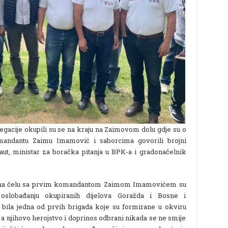
egacije okupili su se na kraju na Zaimovom dolu gdje su o
mandantu Zaimu Imamović i saborcima govorili brojni
ut, ministar za boračka pitanja u BPK-a i gradonačelnik
ci na čelu sa prvim komandantom Zaimom Imamovićem su
 oslobađanju okupiranih dijelova Goražda i Bosne i
bila jedna od prvih brigada koje su formirane u okviru
a njihovo herojstvo i doprinos odbrani nikada se ne smije