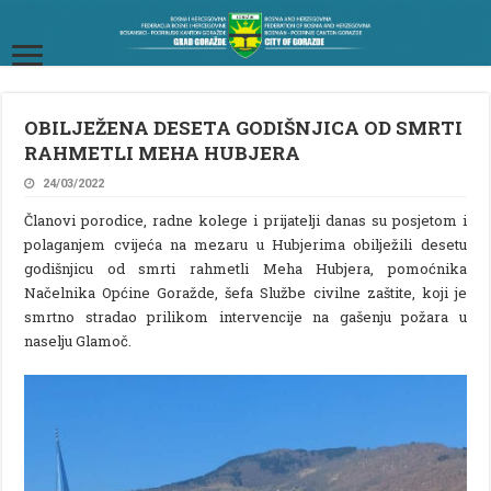
OBILJEŽENA DESETA GODIŠNJICA OD SMRTI
RAHMETLI MEHA HUBJERA
24/03/2022
Članovi porodice, radne kolege i prijatelji danas su posjetom i
polaganjem cvijeća na mezaru u Hubjerima obilježili desetu
godišnjicu od smrti rahmetli Meha Hubjera, pomoćnika
Načelnika Općine Goražde, šefa Službe civilne zaštite, koji je
smrtno stradao prilikom intervencije na gašenju požara u
naselju Glamoč.