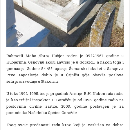
Rahmetli Meho /Ibro/ Hubjer rođen je 09.12.1961. godine u
Hubjerima. Osnovnu školu završio je u Goraždu, a nakon toga i
gimnaziju. Godine 84./85. upisuje Šumarski fakultet u Sarajevu.
Prvo zaposlenje dobio je u Čajniču gdje obavlja poslove
šefa proizvodnje u Stakorini.
U toku 1992.-1995. bio je pripadnik Armije BiH. Nakon rata radio
je kao tržišni inspektor. U Goraždu je od 1996. godine radio na
poslovima civilne zaštite. 2003. godine postavljen je za
pomoćnika Načelnika Općine Goražde.
Zbog svoje predanosti radu kroz koji je zaslužan za dobro