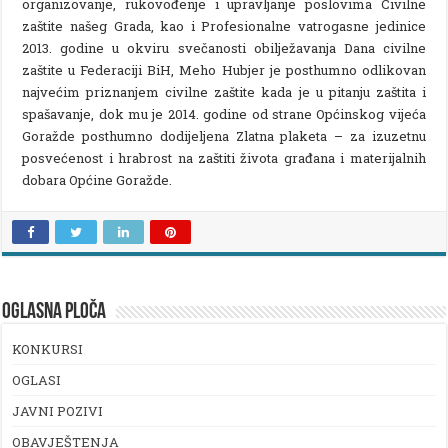
organizovanje, rukovođenje i upravljanje poslovima Civilne
zaštite našeg Grada, kao i Profesionalne vatrogasne jedinice
2013. godine u okviru svečanosti obilježavanja Dana civilne
zaštite u Federaciji BiH, Meho Hubjer je posthumno odlikovan
najvećim priznanjem civilne zaštite kada je u pitanju zaštita i
spašavanje, dok mu je 2014. godine od strane Općinskog vijeća
Goražde posthumno dodijeljena Zlatna plaketa – za izuzetnu
posvećenost i hrabrost na zaštiti života građana i materijalnih
dobara Općine Goražde.
OGLASNA PLOČA
KONKURSI
OGLASI
JAVNI POZIVI
OBAVJEŠTENJA