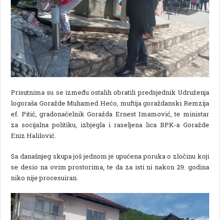
Prisutnima su se između ostalih obratili predsjednik Udruženja
logoraša Goražde Muhamed Hećo, muftija goraždanski Remzija
ef. Pitić, gradonačelnik Goražda Ernest Imamović, te ministar
za socijalna politiku, izbjegla i raseljena lica BPK-a Goražde
Eniz Halilović.
Sa današnjeg skupa još jednom je upućena poruka o zločinu koji
se desio na ovim prostorima, te da za isti ni nakon 29. godina
niko nije procesuiran.