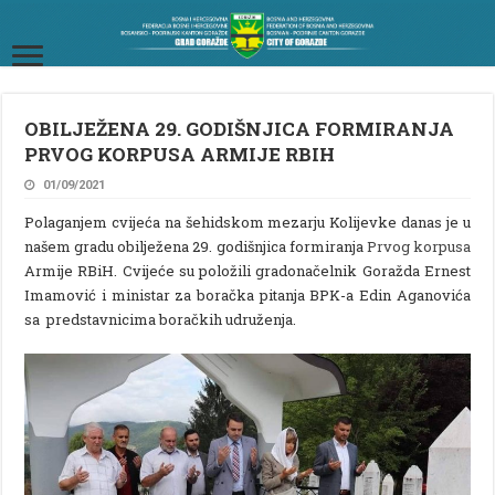
OBILJEŽENA 29. GODIŠNJICA FORMIRANJA
PRVOG KORPUSA ARMIJE RBIH
01/09/2021
Polaganjem cvijeća na šehidskom mezarju Kolijevke danas je u
našem gradu obilježena 29. godišnjica formiranja
Prvog korpusa
Armije RBiH. Cvijeće su položili gradonačelnik Goražda Ernest
Imamović i ministar za boračka pitanja BPK-a Edin Aganovića
sa predstavnicima boračkih udruženja.