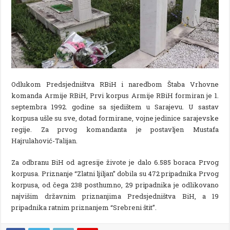
Odlukom Predsjedništva RBiH i naredbom Štaba Vrhovne
komanda Armije RBiH, Prvi korpus Armije RBiH formiran je 1.
septembra 1992. godine sa sjedištem u Sarajevu. U sastav
korpusa ušle su sve, dotad formirane, vojne jedinice sarajevske
regije. Za prvog komandanta je postavljen Mustafa
Hajrulahović-Talijan.
Za odbranu BiH od agresije živote je dalo 6.585 boraca Prvog
korpusa. Priznanje “Zlatni ljiljan” dobila su 472 pripadnika Prvog
korpusa, od čega 238 posthumno, 29 pripadnika je odlikovano
najvišim državnim priznanjima Predsjedništva BiH, a 19
pripadnika ratnim priznanjem “Srebreni štit”.