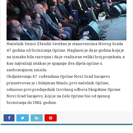
Načelnik Semir Efendić čestitao je stanovnicima Novog Grada
47 godina od formiranja Općine. Naglasio je da je godina koja je
na izmaku bila razvojna i da je realiziran veliki broj projekata, a
kao najvažniji istakao je spajanje dva dijela općine u
saobraćajnom smislu.
Obilježevanju 47. rođendana Općine Novi Grad Sarajevo
prisustvovao je i Sulejman Maslo, prvi načelnik Općine,
odnosno prvi predsjednik Izvršnog odbora Skupštine Općine
Novi Grad Sarajevo, koji je na čelu Općine bio od njenog
formiranja do 1982. godine.