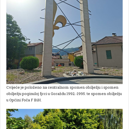
Cvijeće je položeno na centralnom spomen obilježju i spomen
obilježju poginuloj fjrci u Goraždu 1992.-1995. te spomen obilježju
u Općini Foča F BiH.