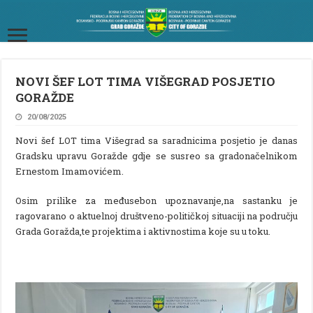
NOVI ŠEF LOT TIMA VIŠEGRAD POSJETIO
GORAŽDE
20/08/2025
Novi šef LOT tima Višegrad sa saradnicima posjetio je danas
Gradsku upravu Goražde gdje se susreo sa gradonačelnikom
Ernestom Imamovićem.
Osim prilike za međusebon upoznavanje,na sastanku je
ragovarano o aktuelnoj društveno-političkoj situaciji na području
Grada Goražda,te projektima i aktivnostima koje su u toku.