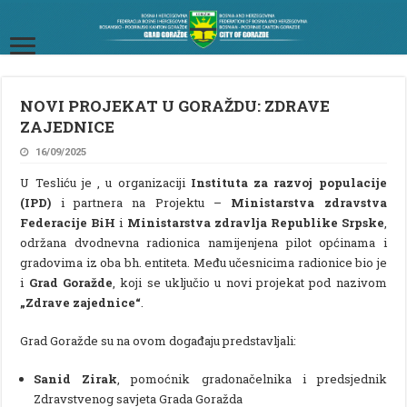
NOVI PROJEKAT U GORAŽDU: ZDRAVE
ZAJEDNICE
16/09/2025
U Tesliću je , u organizaciji
Instituta za razvoj populacije
(IPD)
i partnera na Projektu –
Ministarstva zdravstva
Federacije BiH
i
Ministarstva zdravlja Republike Srpske
,
održana dvodnevna radionica namijenjena pilot općinama i
gradovima iz oba bh. entiteta. Među učesnicima radionice bio je
i
Grad Goražde
, koji se uključio u novi projekat pod nazivom
„Zdrave zajednice“
.
Grad Goražde su na ovom događaju predstavljali:
Sanid Zirak
, pomoćnik gradonačelnika i predsjednik
Zdravstvenog savjeta Grada Goražda