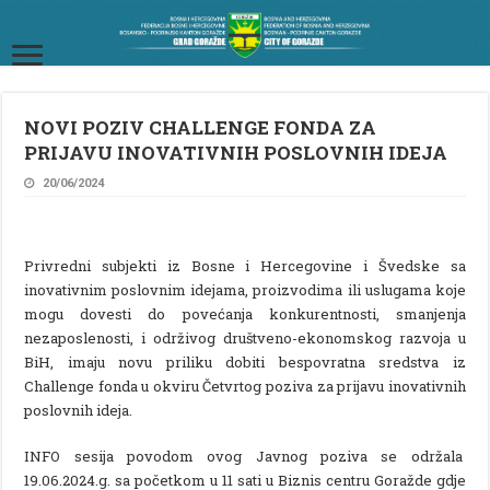
NOVI POZIV CHALLENGE FONDA ZA
PRIJAVU INOVATIVNIH POSLOVNIH IDEJA
20/06/2024
Privredni subjekti iz Bosne i Hercegovine i Švedske sa
inovativnim poslovnim idejama, proizvodima ili uslugama koje
mogu dovesti do povećanja konkurentnosti, smanjenja
nezaposlenosti, i održivog društveno-ekonomskog razvoja u
BiH, imaju novu priliku dobiti bespovratna sredstva iz
Challenge fonda u okviru Četvrtog poziva za prijavu inovativnih
poslovnih ideja.
INFO sesija povodom ovog Javnog poziva se održala
19.06.2024.g. sa početkom u 11 sati u Biznis centru Goražde gdje