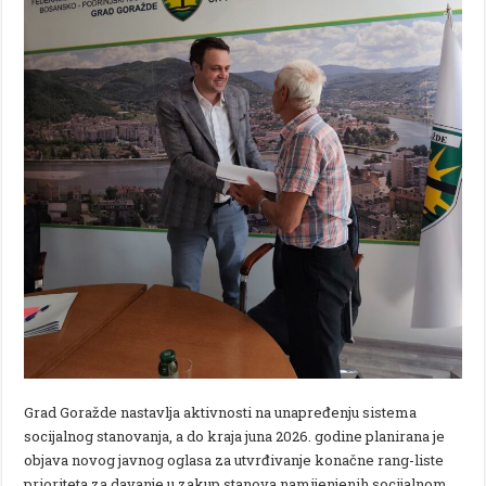
Grad Goražde nastavlja aktivnosti na unapređenju sistema
socijalnog stanovanja, a do kraja juna 2026. godine planirana je
objava novog javnog oglasa za utvrđivanje konačne rang-liste
prioriteta za davanje u zakup stanova namijenjenih socijalnom