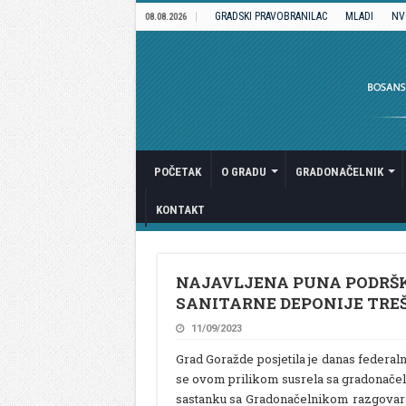
GRADSKI PRAVOBRANILAC
MLADI
NV
08.08.2026
POČETAK
O GRADU
GRADONAČELNIK
KONTAKT
NAJAVLJENA PUNA PODRŠK
SANITARNE DEPONIJE TRE
11/09/2023
Grad Goražde posjetila je danas federaln
se ovom prilikom susrela sa gradonač
sastanku sa Gradonačelnikom razgovaral