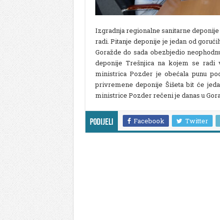
Izgradnja regionalne sanitarne deponij
radi. Pitanje deponije je jedan od goruć
Goražde do sada obezbjedio neophodnu 
deponije Trešnjica na kojem se radi v
ministrica Pozder je obećala punu pod
privremene deponije Šišeta bit će jed
ministrice Pozder rečeni je danas u Gor
Facebook
Twitter
Podijeli