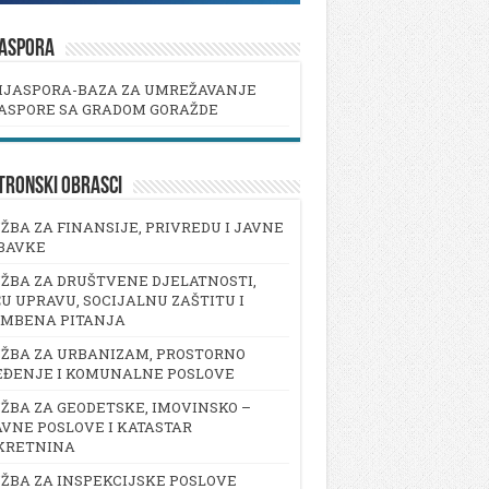
JASPORA
IJASPORA-BAZA ZA UMREŽAVANJE
ASPORE SA GRADOM GORAŽDE
TRONSKI OBRASCI
ŽBA ZA FINANSIJE, PRIVREDU I JAVNE
BAVKE
ŽBA ZA DRUŠTVENE DJELATNOSTI,
U UPRAVU, SOCIJALNU ZAŠTITU I
AMBENA PITANJA
ŽBA ZA URBANIZAM, PROSTORNO
EĐENJE I KOMUNALNE POSLOVE
ŽBA ZA GEODETSKE, IMOVINSKO –
VNE POSLOVE I KATASTAR
KRETNINA
ŽBA ZA INSPEKCIJSKE POSLOVE