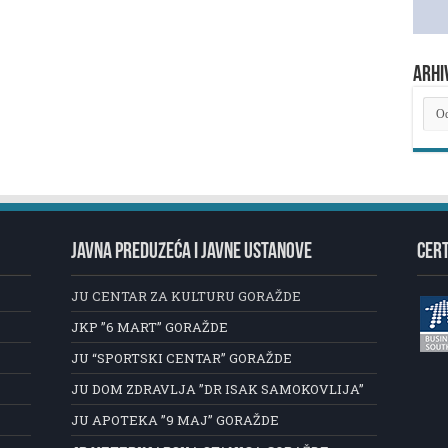
ARHI
ARH
NOV
JAVNA PREDUZEĆA I JAVNE USTANOVE
CERT
JU CENTAR ZA KULTURU GORAŽDE
JKP ”6 MART” GORAŽDE
JU “SPORTSKI CENTAR” GORAŽDE
JU DOM ZDRAVLJA ”DR ISAK SAMOKOVLIJA”
JU APOTEKA ”9 MAJ” GORAŽDE