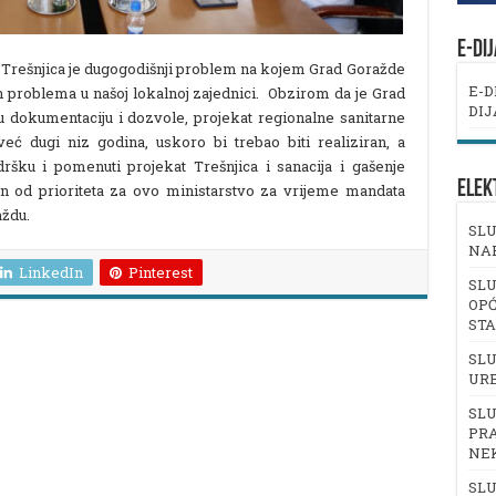
E-DI
e Trešnjica je dugogodišnji problem na kojem Grad Goražde
E-D
ih problema u našoj lokalnoj zajednici. Obzirom da je Grad
DIJ
dokumentaciju i dozvole, projekat regionalne sanitarne
eć dugi niz godina, uskoro bi trebao biti realiziran, a
ršku i pomenuti projekat Trešnjica i sanacija i gašenje
ELEK
an od prioriteta za ovo ministarstvo za vrijeme mandata
aždu.
SLU
NA
LinkedIn
Pinterest
SLU
OPĆ
ST
SLU
UR
SLU
PRA
NE
SLU