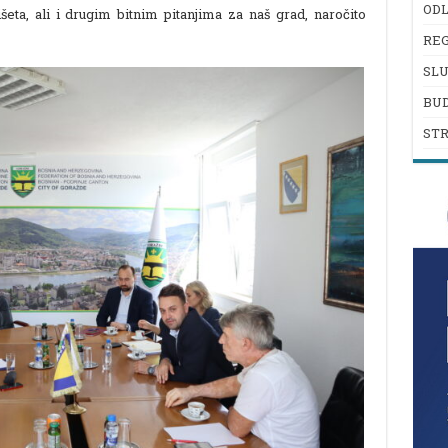
ODL
išeta, ali i drugim bitnim pitanjima za naš grad, naročito
REG
SL
BU
ST