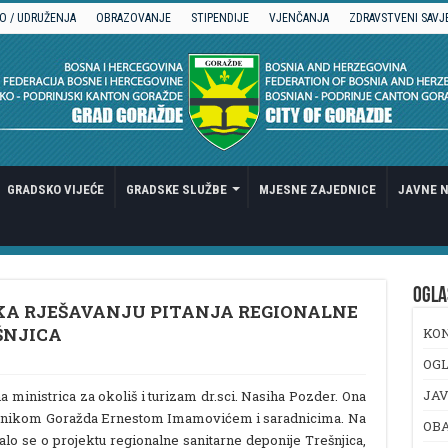
O / UDRUŽENJA
OBRAZOVANJE
STIPENDIJE
VJENČANJA
ZDRAVSTVENI SAVJ
GRADSKO VIJEĆE
GRADSKE SLUŽBE
MJESNE ZAJEDNICE
JAVNE N
OGLA
A RJEŠAVANJU PITANJA REGIONALNE
ŠNJICA
KO
OGL
JAV
a ministrica za okoliš i turizam dr.sci. Nasiha Pozder. Ona
elnikom Goražda Ernestom Imamovićem i saradnicima. Na
OB
o se o projektu regionalne sanitarne deponije Trešnjica,